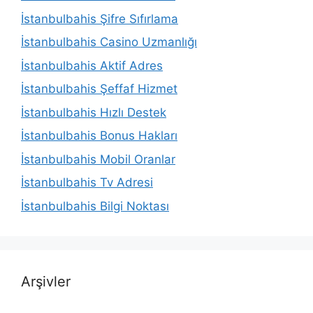
İstanbulbahis Şifre Sıfırlama
İstanbulbahis Casino Uzmanlığı
İstanbulbahis Aktif Adres
İstanbulbahis Şeffaf Hizmet
İstanbulbahis Hızlı Destek
İstanbulbahis Bonus Hakları
İstanbulbahis Mobil Oranlar
İstanbulbahis Tv Adresi
İstanbulbahis Bilgi Noktası
Arşivler