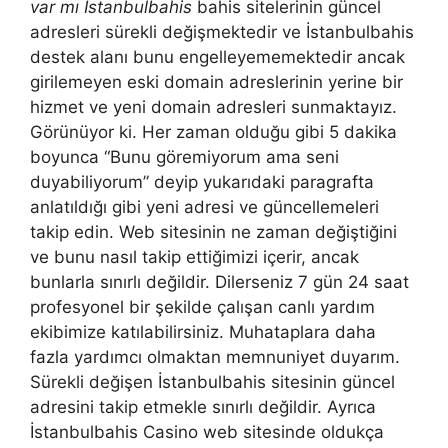
var mı İstanbulbahis
bahis sitelerinin güncel
adresleri sürekli değişmektedir ve İstanbulbahis
destek alanı bunu engelleyememektedir ancak
girilemeyen eski domain adreslerinin yerine bir
hizmet ve yeni domain adresleri sunmaktayız.
Görünüyor ki. Her zaman olduğu gibi 5 dakika
boyunca “Bunu göremiyorum ama seni
duyabiliyorum” deyip yukarıdaki paragrafta
anlatıldığı gibi yeni adresi ve güncellemeleri
takip edin. Web sitesinin ne zaman değiştiğini
ve bunu nasıl takip ettiğimizi içerir, ancak
bunlarla sınırlı değildir. Dilerseniz 7 gün 24 saat
profesyonel bir şekilde çalışan canlı yardım
ekibimize katılabilirsiniz. Muhataplara daha
fazla yardımcı olmaktan memnuniyet duyarım.
Sürekli değişen İstanbulbahis sitesinin güncel
adresini takip etmekle sınırlı değildir. Ayrıca
İstanbulbahis Casino web sitesinde oldukça