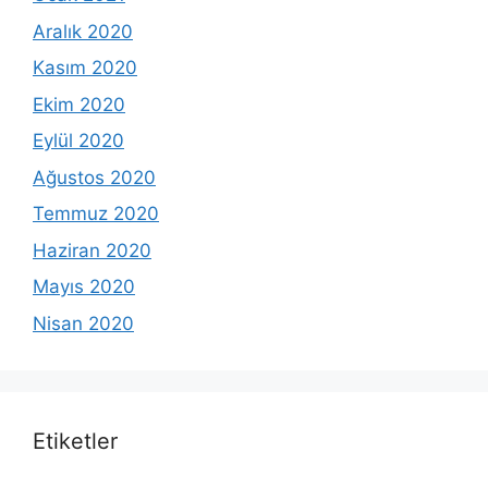
Aralık 2020
Kasım 2020
Ekim 2020
Eylül 2020
Ağustos 2020
Temmuz 2020
Haziran 2020
Mayıs 2020
Nisan 2020
Etiketler