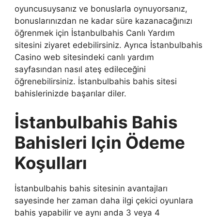
oyuncusuysanız ve bonuslarla oynuyorsanız,
bonuslarınızdan ne kadar süre kazanacağınızı
öğrenmek için İstanbulbahis Canlı Yardım
sitesini ziyaret edebilirsiniz. Ayrıca İstanbulbahis
Casino web sitesindeki canlı yardım
sayfasından nasıl ateş edileceğini
öğrenebilirsiniz. İstanbulbahis bahis sitesi
bahislerinizde başarılar diler.
İstanbulbahis Bahis
Bahisleri Için Ödeme
Koşulları
İstanbulbahis bahis sitesinin avantajları
sayesinde her zaman daha ilgi çekici oyunlara
bahis yapabilir ve aynı anda 3 veya 4