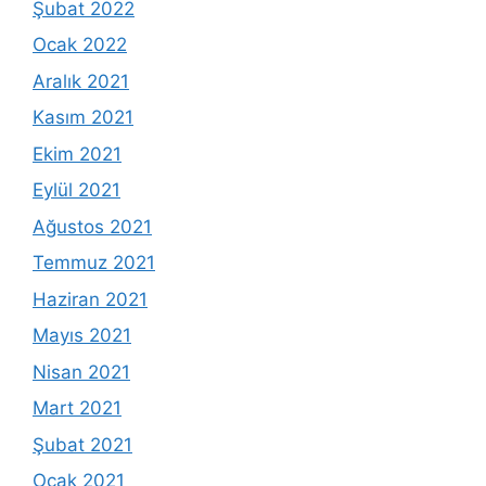
Şubat 2022
Ocak 2022
Aralık 2021
Kasım 2021
Ekim 2021
Eylül 2021
Ağustos 2021
Temmuz 2021
Haziran 2021
Mayıs 2021
Nisan 2021
Mart 2021
Şubat 2021
Ocak 2021