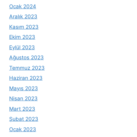
Ocak 2024
Aralık 2023
Kasım 2023
Ekim 2023
Eylül 2023
Ağustos 2023
Temmuz 2023
Haziran 2023
Mayıs 2023
Nisan 2023
Mart 2023
Şubat 2023
Ocak 2023