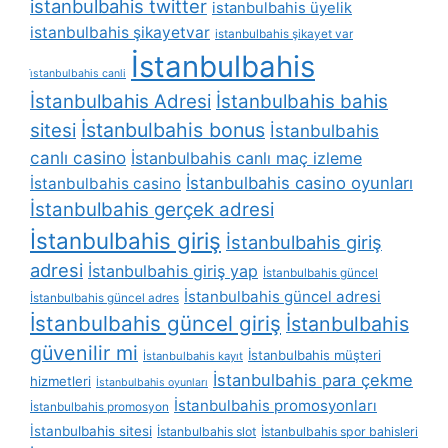
istanbulbahis twitter
istanbulbahis üyelik
istanbulbahis şikayetvar
istanbulbahis şikayet var
İstanbulbahis
i̇stanbulbahis canli
İstanbulbahis Adresi
İstanbulbahis bahis
İstanbulbahis bonus
sitesi
İstanbulbahis
canlı casino
İstanbulbahis canlı maç izleme
İstanbulbahis casino oyunları
İstanbulbahis casino
İstanbulbahis gerçek adresi
İstanbulbahis giriş
İstanbulbahis giriş
adresi
İstanbulbahis giriş yap
İstanbulbahis güncel
İstanbulbahis güncel adresi
İstanbulbahis güncel adres
İstanbulbahis güncel giriş
İstanbulbahis
güvenilir mi
İstanbulbahis müşteri
İstanbulbahis kayıt
İstanbulbahis para çekme
hizmetleri
İstanbulbahis oyunları
İstanbulbahis promosyonları
İstanbulbahis promosyon
İstanbulbahis sitesi
İstanbulbahis slot
İstanbulbahis spor bahisleri