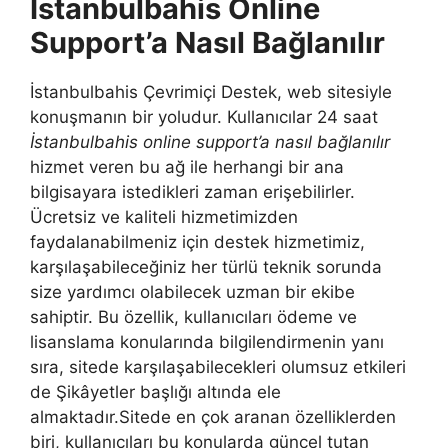
İstanbulbahis Online
Support’a Nasıl Bağlanılır
İstanbulbahis Çevrimiçi Destek, web sitesiyle
konuşmanın bir yoludur. Kullanıcılar 24 saat
İstanbulbahis online support’a nasıl bağlanılır
hizmet veren bu ağ ile herhangi bir ana
bilgisayara istedikleri zaman erişebilirler.
Ücretsiz ve kaliteli hizmetimizden
faydalanabilmeniz için destek hizmetimiz,
karşılaşabileceğiniz her türlü teknik sorunda
size yardımcı olabilecek uzman bir ekibe
sahiptir. Bu özellik, kullanıcıları ödeme ve
lisanslama konularında bilgilendirmenin yanı
sıra, sitede karşılaşabilecekleri olumsuz etkileri
de Şikâyetler başlığı altında ele
almaktadır.Sitede en çok aranan özelliklerden
biri, kullanıcıları bu konularda güncel tutan