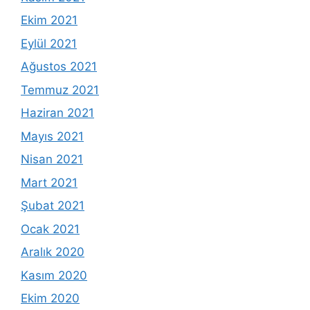
Ekim 2021
Eylül 2021
Ağustos 2021
Temmuz 2021
Haziran 2021
Mayıs 2021
Nisan 2021
Mart 2021
Şubat 2021
Ocak 2021
Aralık 2020
Kasım 2020
Ekim 2020