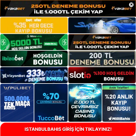
×
ISTANBULBAHIS GİRİŞ İÇİN TIKLAYINIZ!