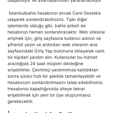
ulaşabiliyor ve avantajlarından yararlanabiliyor
İstanbulbahis hesabınızı ancak Canlı Destek’e
ulaşarak sonlandırabilirsiniz. Tıpkı diğer
işlemlerde olduğu gibi, bahis şirketi de
hesabınızı hemen sonlandıracaktır. Web sitesine
erişmek için, giriş sayfasına kullanıcı adınızı ve
şifrenizi yazın ve ardından web sitesinin ana
sayfasındaki Giriş Yap butonuna tıklayarak canlı
bir kişiden yardım alın. Kullanıcılar bu hizmet
aracılığıyla 24 saat müşteri desteğine
erişebilirler. Çevrimiçi yardımımıza katıldıktan
sonra süreci hızlı bir şekilde tamamlayabilir ve
hesabınızın sonlandırılmasını talep edebilirsiniz.
Hesabınızı kapattığınızda siteye tekrar
erişebilmek için yeni bir üye oluşturmanız
gerekecektir.