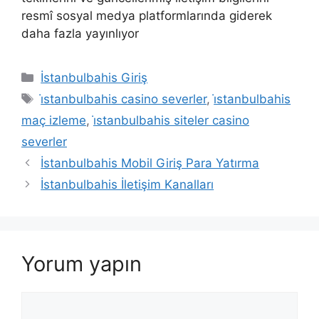
resmî sosyal medya platformlarında giderek
daha fazla yayınlıyor
Kategoriler
İstanbulbahis Giriş
Etiketler
i̇stanbulbahis casino severler
,
i̇stanbulbahis
maç izleme
,
i̇stanbulbahis siteler casino
severler
İstanbulbahis Mobil Giriş Para Yatırma
İstanbulbahis İletişim Kanalları
Yorum yapın
Yorum