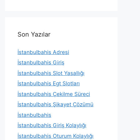
Son Yazılar
İstanbulbahis Adresi
İstanbulbahis Giriş
İstanbulbahis Slot Yasallığı
İstanbulbahis Egt Slotları
İstanbulbahis Çekilme Süreci
İstanbulbahis Şikayet Çözümü
İstanbulbahis
İstanbulbahis Giriş Kolaylığı
İstanbulbahis Oturum Kolaylığı