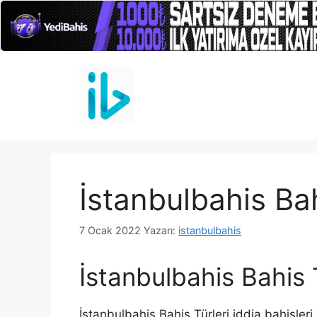
İçeriğe
atla
İstanbulbahis Bah
7 Ocak 2022
Yazarı:
istanbulbahis
İstanbulbahis Bahis T
İstanbulbahis Bahis Türleri iddia bahisleri