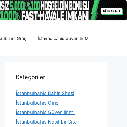
bulbahis Giriş
İstanbulbahis Güvenilir Mi
Kategoriler
İstanbulbahis Bahis Sitesi
İstanbulbahis Giriş
İstanbulbahis Güvenilir mi
İstanbulbahis Nasıl Bir Site