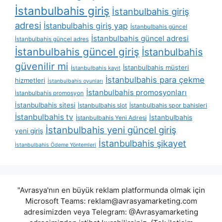
İstanbulbahis giriş
İstanbulbahis giriş
adresi
İstanbulbahis giriş yap
İstanbulbahis güncel
İstanbulbahis güncel adresi
İstanbulbahis güncel adres
İstanbulbahis güncel giriş
İstanbulbahis
güvenilir mi
İstanbulbahis müşteri
İstanbulbahis kayıt
İstanbulbahis para çekme
hizmetleri
İstanbulbahis oyunları
İstanbulbahis promosyonları
İstanbulbahis promosyon
İstanbulbahis sitesi
İstanbulbahis slot
İstanbulbahis spor bahisleri
İstanbulbahis tv
İstanbulbahis
İstanbulbahis Yeni Adresi
İstanbulbahis yeni güncel giriş
yeni giriş
İstanbulbahis şikayet
İstanbulbahis Ödeme Yöntemleri
"Avrasya'nın en büyük reklam platformunda olmak için
Microsoft Teams:
reklam@avrasyamarketing.com
adresimizden veya Telegram: @Avrasyamarketing