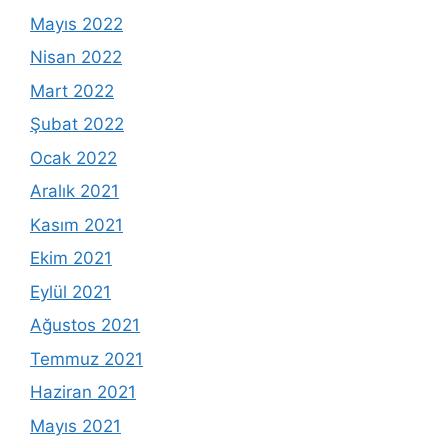
Mayıs 2022
Nisan 2022
Mart 2022
Şubat 2022
Ocak 2022
Aralık 2021
Kasım 2021
Ekim 2021
Eylül 2021
Ağustos 2021
Temmuz 2021
Haziran 2021
Mayıs 2021