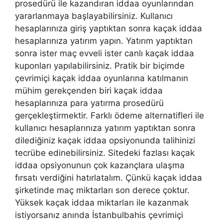
prosedürü ile kazandıran iddaa oyunlarından
yararlanmaya başlayabilirsiniz. Kullanıcı
hesaplarınıza giriş yaptıktan sonra kaçak iddaa
hesaplarınıza yatırım yapın. Yatırım yaptıktan
sonra ister maç evveli ister canlı kaçak iddaa
kuponları yapılabilirsiniz. Pratik bir biçimde
çevrimiçi kaçak iddaa oyunlarına katılmanın
mühim gerekçenden biri kaçak iddaa
hesaplarınıza para yatırma prosedürü
gerçekleştirmektir. Farklı ödeme alternatifleri ile
kullanıcı hesaplarınıza yatırım yaptıktan sonra
dilediğiniz kaçak iddaa opsiyonunda talihinizi
tecrübe edinebilirsiniz. Sitedeki fazlası kaçak
iddaa opsiyonunun çok kazançlara ulaşma
fırsatı verdiğini hatırlatalım. Çünkü kaçak iddaa
şirketinde maç miktarları son derece çoktur.
Yüksek kaçak iddaa miktarları ile kazanmak
istiyorsanız anında İstanbulbahis çevrimiçi