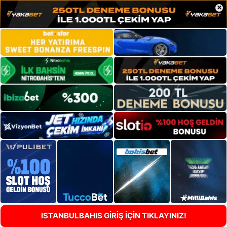
×
ISTANBULBAHIS GİRİŞ İÇİN TIKLAYINIZ!