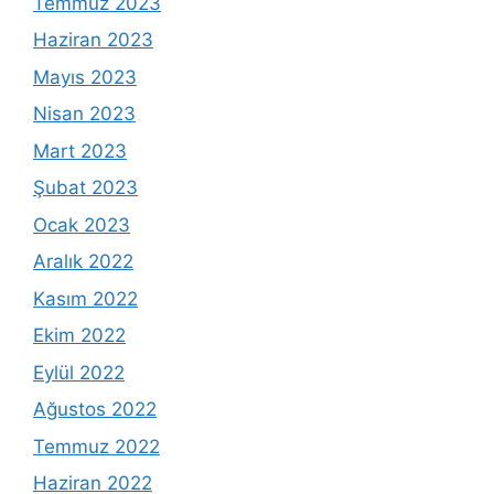
Temmuz 2023
Haziran 2023
Mayıs 2023
Nisan 2023
Mart 2023
Şubat 2023
Ocak 2023
Aralık 2022
Kasım 2022
Ekim 2022
Eylül 2022
Ağustos 2022
Temmuz 2022
Haziran 2022