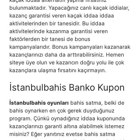
bulunmaktadır. Yapacağınız canlı kaçak iddialar,
kazanç garantisi veren kaçak iddaa iddaa
aktivitelerinden bir tanesidir. Bu iddaa
aktivitelerinde kazanma garantisi veren
faktörlerden bir tanesi de bonus
kampanyalarıdır. Bonus kampanyaları kazanarak
kazançlarınızı daha da arttırabilirsiniz. Hemen
siteye üye olun ve kazancın doğru yolu ile çok
kazançlara ulaşma fırsatını kaçırmayın.
İstanbulbahis Banko Kupon
İstanbulbahis oyunları
bahis satma, belki de
bahis oynarken en çok gerek duyduğunuz
program. Çünkü oynadığınız iddaa kuponunda
kazançlarınızı garanti altına alabilmek istemez
misiniz? Eğer yanıtınız evetse bahis satma