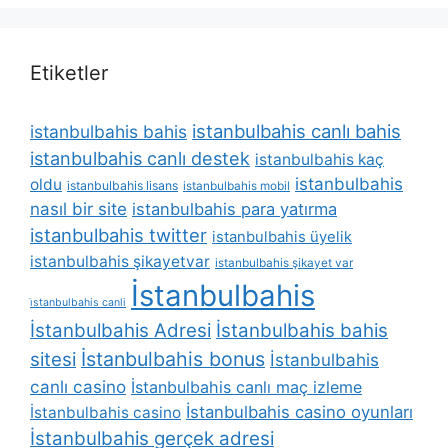
Etiketler
istanbulbahis canlı bahis
istanbulbahis bahis
istanbulbahis canlı destek
istanbulbahis kaç
istanbulbahis
oldu
istanbulbahis lisans
istanbulbahis mobil
nasıl bir site
istanbulbahis para yatırma
istanbulbahis twitter
istanbulbahis üyelik
istanbulbahis şikayetvar
istanbulbahis şikayet var
İstanbulbahis
i̇stanbulbahis canli
İstanbulbahis Adresi
İstanbulbahis bahis
İstanbulbahis bonus
sitesi
İstanbulbahis
canlı casino
İstanbulbahis canlı maç izleme
İstanbulbahis casino oyunları
İstanbulbahis casino
İstanbulbahis gerçek adresi