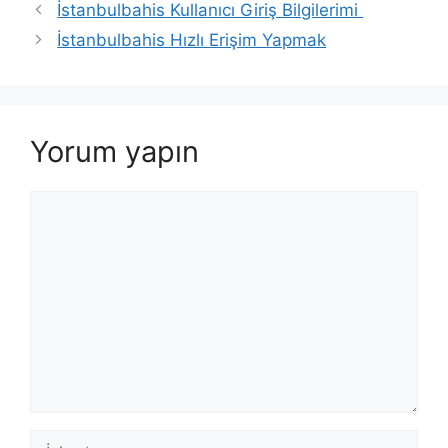
İstanbulbahis Kullanıcı Giriş Bilgilerimi
İstanbulbahis Hızlı Erişim Yapmak
Yorum yapın
Yorum
İsim