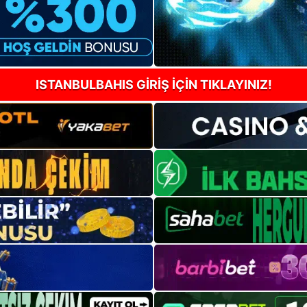
ISTANBULBAHIS GİRİŞ İÇİN TIKLAYINIZ!