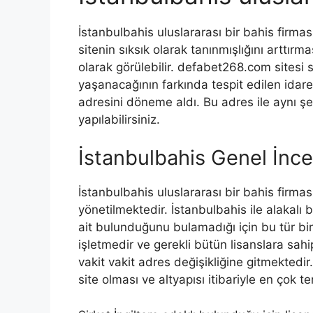
İstanbulbahis uluslararası bir bahis firmas
sitenin sıksık olarak tanınmışlığını arttır
olarak görülebilir. defabet268.com sitesi 
yaşanacağının farkında tespit edilen idare
adresini döneme aldı. Bu adres ile aynı şe
yapılabilirsiniz.
İstanbulbahis Genel İnc
İstanbulbahis uluslararası bir bahis firma
yönetilmektedir. İstanbulbahis ile alakalı 
ait bulunduğunu bulamadığı için bu tür bi
işletmedir ve gerekli bütün lisanslara sahi
vakit vakit adres değişikliğine gitmektedir.
site olması ve altyapısı itibariyle en çok t