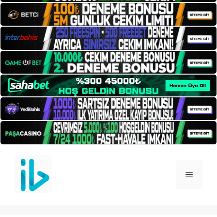
İçeriğe
atla
Menü