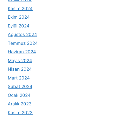
Kasım 2024
Ekim 2024
Eylül 2024
Ağustos 2024
Temmuz 2024
Haziran 2024
Mayıs 2024
Nisan 2024
Mart 2024
Şubat 2024
Ocak 2024
Aralık 2023
Kasım 2023