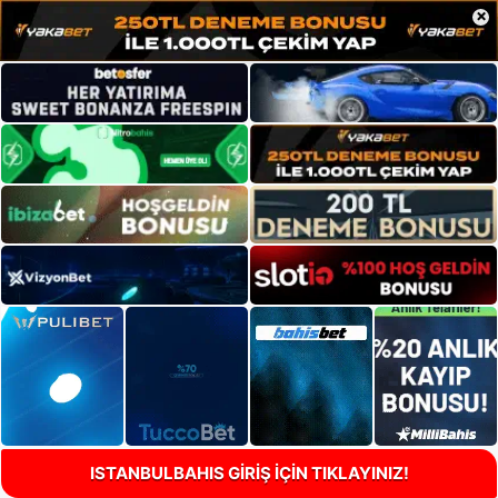
×
ISTANBULBAHIS GİRİŞ İÇİN TIKLAYINIZ!