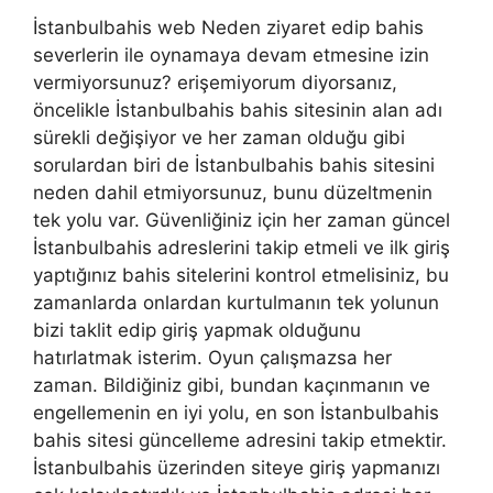
İstanbulbahis web Neden ziyaret edip bahis
severlerin ile oynamaya devam etmesine izin
vermiyorsunuz? erişemiyorum diyorsanız,
öncelikle İstanbulbahis bahis sitesinin alan adı
sürekli değişiyor ve her zaman olduğu gibi
sorulardan biri de İstanbulbahis bahis sitesini
neden dahil etmiyorsunuz, bunu düzeltmenin
tek yolu var. Güvenliğiniz için her zaman güncel
İstanbulbahis adreslerini takip etmeli ve ilk giriş
yaptığınız bahis sitelerini kontrol etmelisiniz, bu
zamanlarda onlardan kurtulmanın tek yolunun
bizi taklit edip giriş yapmak olduğunu
hatırlatmak isterim. Oyun çalışmazsa her
zaman. Bildiğiniz gibi, bundan kaçınmanın ve
engellemenin en iyi yolu, en son İstanbulbahis
bahis sitesi güncelleme adresini takip etmektir.
İstanbulbahis üzerinden siteye giriş yapmanızı