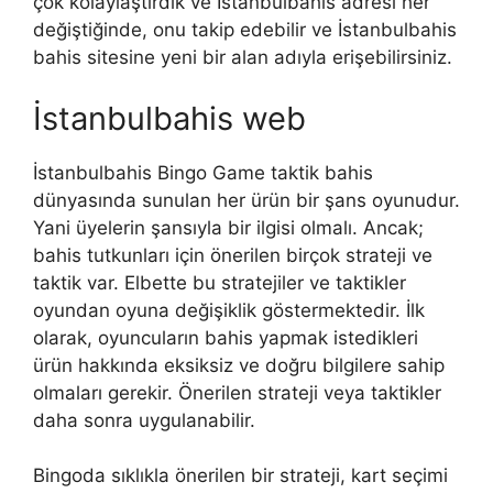
çok kolaylaştırdık ve İstanbulbahis adresi her
değiştiğinde, onu takip edebilir ve İstanbulbahis
bahis sitesine yeni bir alan adıyla erişebilirsiniz.
İstanbulbahis web
İstanbulbahis Bingo Game taktik bahis
dünyasında sunulan her ürün bir şans oyunudur.
Yani üyelerin şansıyla bir ilgisi olmalı. Ancak;
bahis tutkunları için önerilen birçok strateji ve
taktik var. Elbette bu stratejiler ve taktikler
oyundan oyuna değişiklik göstermektedir. İlk
olarak, oyuncuların bahis yapmak istedikleri
ürün hakkında eksiksiz ve doğru bilgilere sahip
olmaları gerekir. Önerilen strateji veya taktikler
daha sonra uygulanabilir.
Bingoda sıklıkla önerilen bir strateji, kart seçimi