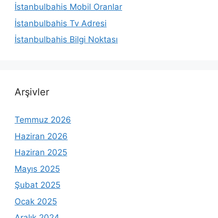
İstanbulbahis Mobil Oranlar
İstanbulbahis Tv Adresi
İstanbulbahis Bilgi Noktası
Arşivler
Temmuz 2026
Haziran 2026
Haziran 2025
Mayıs 2025
Şubat 2025
Ocak 2025
Aralık 2024