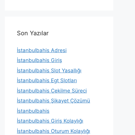
Son Yazılar
İstanbulbahis Adresi
İstanbulbahis Giriş
İstanbulbahis Slot Yasallığı
İstanbulbahis Egt Slotları
İstanbulbahis Çekilme Süreci
İstanbulbahis Şikayet Çözümü
İstanbulbahis
İstanbulbahis Giriş Kolaylığı
İstanbulbahis Oturum Kolaylığı