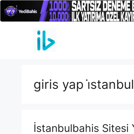
İçeriğe
atla
giris yap i̇stanbu
İstanbulbahis Sitesi 