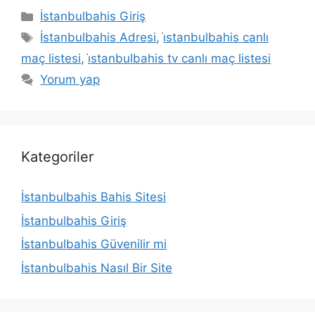
Kategoriler
İstanbulbahis Giriş
Etiketler
İstanbulbahis Adresi
,
i̇stanbulbahis canlı
maç listesi
,
i̇stanbulbahis tv canlı maç listesi
Yorum yap
Kategoriler
İstanbulbahis Bahis Sitesi
İstanbulbahis Giriş
İstanbulbahis Güvenilir mi
İstanbulbahis Nasıl Bir Site