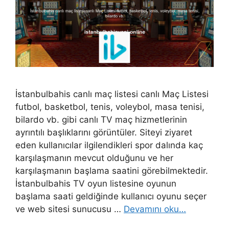
İstanbulbahis canlı maç listesi canlı Maç Listesi
futbol, ​​basketbol, ​​tenis, voleybol, masa tenisi,
bilardo vb. gibi canlı TV maç hizmetlerinin
ayrıntılı başlıklarını görüntüler. Siteyi ziyaret
eden kullanıcılar ilgilendikleri spor dalında kaç
karşılaşmanın mevcut olduğunu ve her
karşılaşmanın başlama saatini görebilmektedir.
İstanbulbahis TV oyun listesine oyunun
başlama saati geldiğinde kullanıcı oyunu seçer
ve web sitesi sunucusu …
Devamını oku…