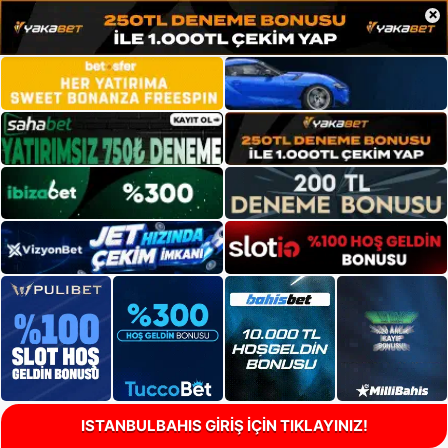
×
ISTANBULBAHIS GİRİŞ İÇİN TIKLAYINIZ!