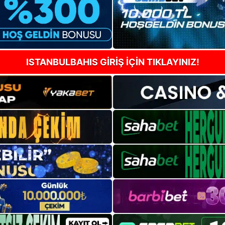
ISTANBULBAHIS GİRİŞ İÇİN TIKLAYINIZ!