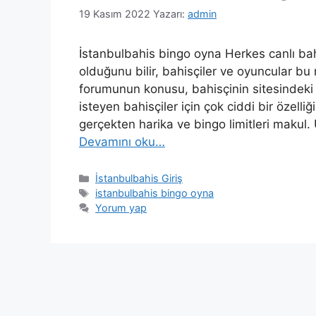
19 Kasım 2022
Yazarı:
admin
İstanbulbahis bingo oyna Herkes canlı bahis
olduğunu bilir, bahisçiler ve oyuncular bu 
forumunun konusu, bahisçinin sitesindeki
isteyen bahisçiler için çok ciddi bir özell
gerçekten harika ve bingo limitleri makul.
Devamını oku…
Kategoriler
İstanbulbahis Giriş
Etiketler
istanbulbahis bingo oyna
Yorum yap