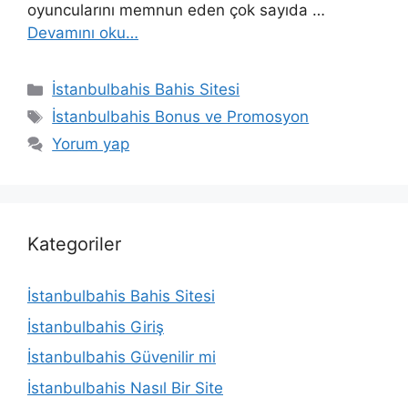
oyuncularını memnun eden çok sayıda …
Devamını oku…
Kategoriler
İstanbulbahis Bahis Sitesi
Etiketler
İstanbulbahis Bonus ve Promosyon
Yorum yap
Kategoriler
İstanbulbahis Bahis Sitesi
İstanbulbahis Giriş
İstanbulbahis Güvenilir mi
İstanbulbahis Nasıl Bir Site