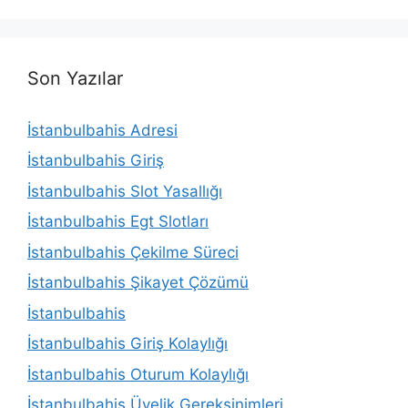
Son Yazılar
İstanbulbahis Adresi
İstanbulbahis Giriş
İstanbulbahis Slot Yasallığı
İstanbulbahis Egt Slotları
İstanbulbahis Çekilme Süreci
İstanbulbahis Şikayet Çözümü
İstanbulbahis
İstanbulbahis Giriş Kolaylığı
İstanbulbahis Oturum Kolaylığı
İstanbulbahis Üyelik Gereksinimleri