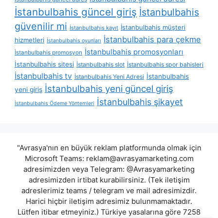
İstanbulbahis güncel giriş
İstanbulbahis
güvenilir mi
İstanbulbahis müşteri
İstanbulbahis kayıt
İstanbulbahis para çekme
hizmetleri
İstanbulbahis oyunları
İstanbulbahis promosyonları
İstanbulbahis promosyon
İstanbulbahis sitesi
İstanbulbahis slot
İstanbulbahis spor bahisleri
İstanbulbahis tv
İstanbulbahis
İstanbulbahis Yeni Adresi
İstanbulbahis yeni güncel giriş
yeni giriş
İstanbulbahis şikayet
İstanbulbahis Ödeme Yöntemleri
"Avrasya'nın en büyük reklam platformunda olmak için
Microsoft Teams:
reklam@avrasyamarketing.com
adresimizden veya Telegram: @Avrasyamarketing
adresimizden irtibat kurabilirsiniz. (Tek iletişim
adreslerimiz teams / telegram ve mail adresimizdir.
Harici hiçbir iletişim adresimiz bulunmamaktadır.
Lütfen itibar etmeyiniz.) Türkiye yasalarına göre 7258