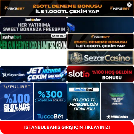
×
ISTANBULBAHIS GİRİŞ İÇİN TIKLAYINIZ!