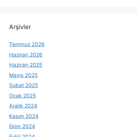
Arşivler
Temmuz 2026
Haziran 2026
Haziran 2025
Mayıs 2025
Şubat 2025
Ocak 2025
Aralık 2024
Kasım 2024
Ekim 2024
Eylül 2024