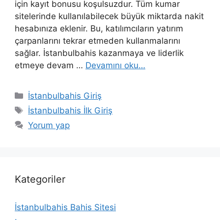
için kayıt bonusu koşulsuzdur. Tüm kumar
sitelerinde kullanılabilecek büyük miktarda nakit
hesabınıza eklenir. Bu, katılımcıların yatırım
çarpanlarını tekrar etmeden kullanmalarını
sağlar. İstanbulbahis kazanmaya ve liderlik
etmeye devam …
Devamını oku…
Kategoriler
İstanbulbahis Giriş
Etiketler
İstanbulbahis İlk Giriş
Yorum yap
Kategoriler
İstanbulbahis Bahis Sitesi