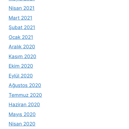
Nisan 2021
Mart 2021
Şubat 2021
Ocak 2021
Aralık 2020
Kasım 2020
Ekim 2020
Eylül 2020
Ağustos 2020
Temmuz 2020
Haziran 2020
Mayıs 2020
Nisan 2020