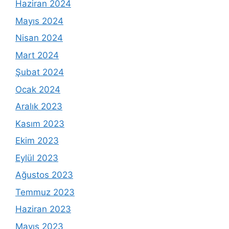
Haziran 2024
Mayıs 2024
Nisan 2024
Mart 2024
Şubat 2024
Ocak 2024
Aralık 2023
Kasım 2023
Ekim 2023
Eylül 2023
Ağustos 2023
Temmuz 2023
Haziran 2023
Mayıs 2023