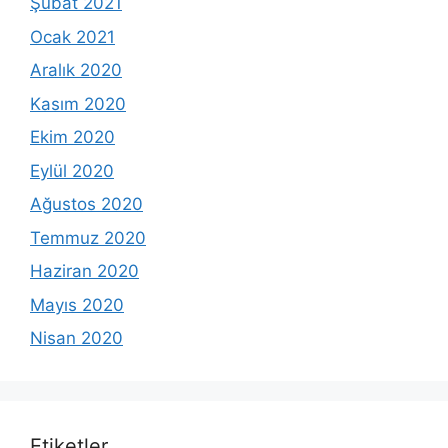
Şubat 2021
Ocak 2021
Aralık 2020
Kasım 2020
Ekim 2020
Eylül 2020
Ağustos 2020
Temmuz 2020
Haziran 2020
Mayıs 2020
Nisan 2020
Etiketler