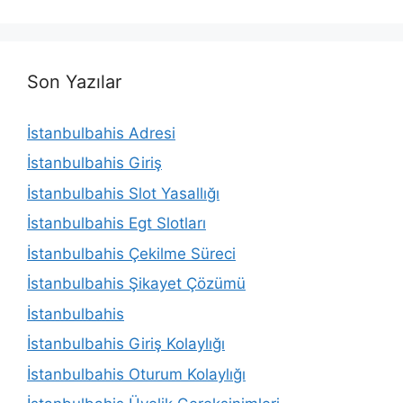
Son Yazılar
İstanbulbahis Adresi
İstanbulbahis Giriş
İstanbulbahis Slot Yasallığı
İstanbulbahis Egt Slotları
İstanbulbahis Çekilme Süreci
İstanbulbahis Şikayet Çözümü
İstanbulbahis
İstanbulbahis Giriş Kolaylığı
İstanbulbahis Oturum Kolaylığı