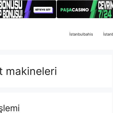
İstanbulbahis
İstan
ot makineleri
şlemi