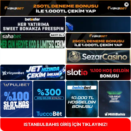
×
ISTANBULBAHIS GİRİŞ İÇİN TIKLAYINIZ!