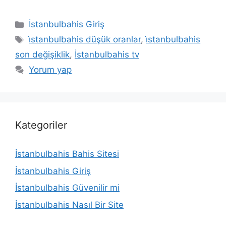
Kategoriler
İstanbulbahis Giriş
Etiketler
i̇stanbulbahis düşük oranlar
,
i̇stanbulbahis
son değişiklik
,
İstanbulbahis tv
Yorum yap
Kategoriler
İstanbulbahis Bahis Sitesi
İstanbulbahis Giriş
İstanbulbahis Güvenilir mi
İstanbulbahis Nasıl Bir Site