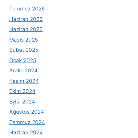
Temmuz 2026
Haziran 2026
Haziran 2025
Mayıs 2025
Şubat 2025
Ocak 2025
Aralık 2024
Kasım 2024
Ekim 2024
Eylül 2024
Ağustos 2024
Temmuz 2024
Haziran 2024