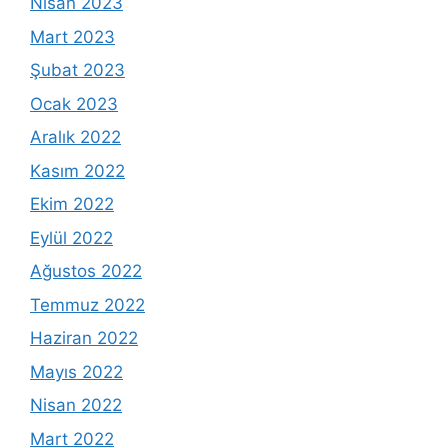
Nisan 2023
Mart 2023
Şubat 2023
Ocak 2023
Aralık 2022
Kasım 2022
Ekim 2022
Eylül 2022
Ağustos 2022
Temmuz 2022
Haziran 2022
Mayıs 2022
Nisan 2022
Mart 2022