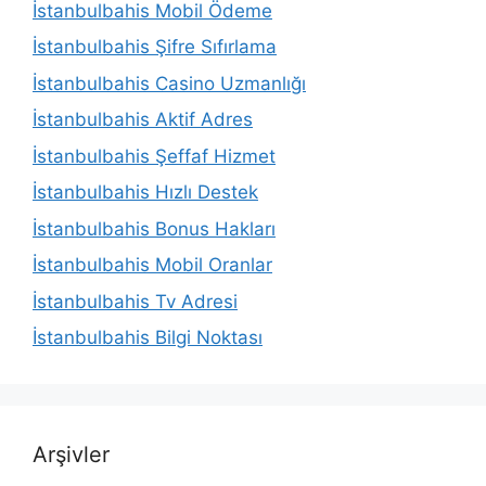
İstanbulbahis Mobil Ödeme
İstanbulbahis Şifre Sıfırlama
İstanbulbahis Casino Uzmanlığı
İstanbulbahis Aktif Adres
İstanbulbahis Şeffaf Hizmet
İstanbulbahis Hızlı Destek
İstanbulbahis Bonus Hakları
İstanbulbahis Mobil Oranlar
İstanbulbahis Tv Adresi
İstanbulbahis Bilgi Noktası
Arşivler