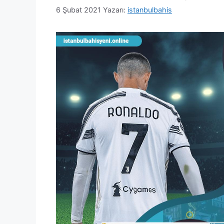
6 Şubat 2021
Yazarı:
istanbulbahis