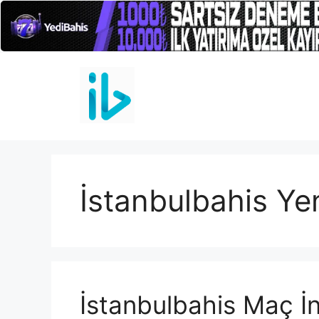
İçeriğe
atla
İstanbulbahis Ye
İstanbulbahis Maç İ