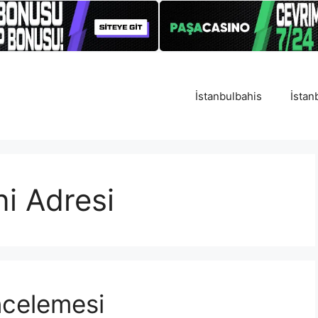
İstanbulbahis
İstan
ni Adresi
ncelemesi