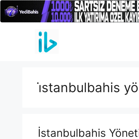
İçeriğe
atla
i̇stanbulbahis y
İstanbulbahis Yönet