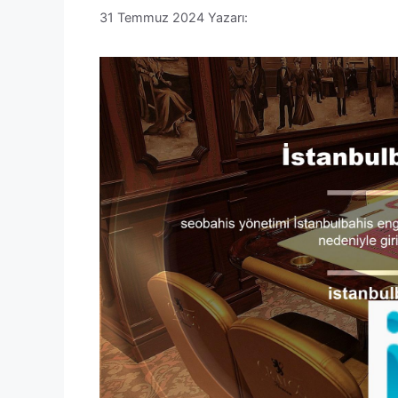
31 Temmuz 2024
Yazarı: