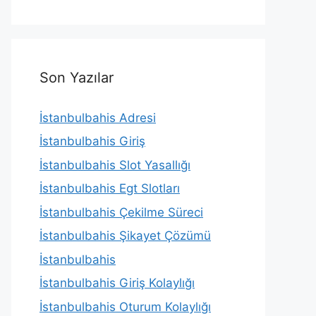
Son Yazılar
İstanbulbahis Adresi
İstanbulbahis Giriş
İstanbulbahis Slot Yasallığı
İstanbulbahis Egt Slotları
İstanbulbahis Çekilme Süreci
İstanbulbahis Şikayet Çözümü
İstanbulbahis
İstanbulbahis Giriş Kolaylığı
İstanbulbahis Oturum Kolaylığı