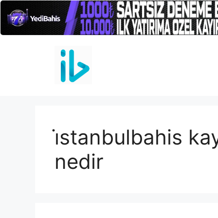
İçeriğe
atla
i̇stanbulbahis ka
nedir