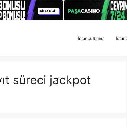
İstanbulbahis
İstan
yıt süreci jackpot