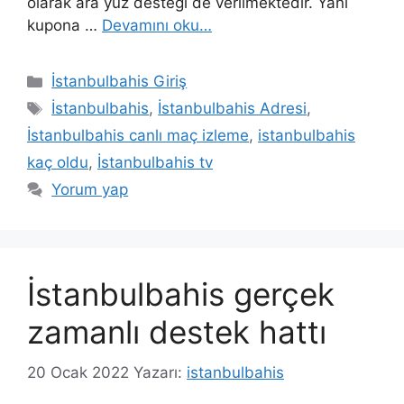
olarak ara yüz desteği de verilmektedir. Yani
kupona …
Devamını oku…
Kategoriler
İstanbulbahis Giriş
Etiketler
İstanbulbahis
,
İstanbulbahis Adresi
,
İstanbulbahis canlı maç izleme
,
istanbulbahis
kaç oldu
,
İstanbulbahis tv
Yorum yap
İstanbulbahis gerçek
zamanlı destek hattı
20 Ocak 2022
Yazarı:
istanbulbahis