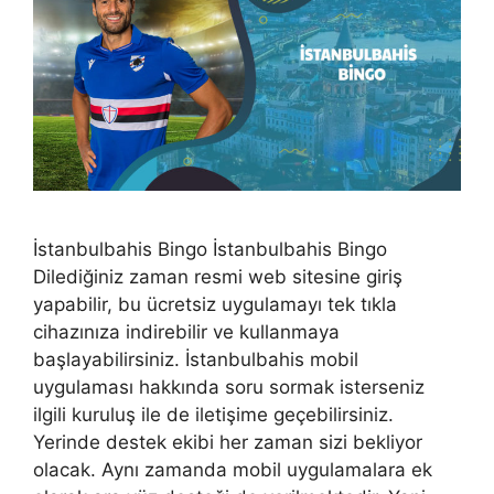
İstanbulbahis Bingo İstanbulbahis Bingo
Dilediğiniz zaman resmi web sitesine giriş
yapabilir, bu ücretsiz uygulamayı tek tıkla
cihazınıza indirebilir ve kullanmaya
başlayabilirsiniz. İstanbulbahis mobil
uygulaması hakkında soru sormak isterseniz
ilgili kuruluş ile de iletişime geçebilirsiniz.
Yerinde destek ekibi her zaman sizi bekliyor
olacak. Aynı zamanda mobil uygulamalara ek