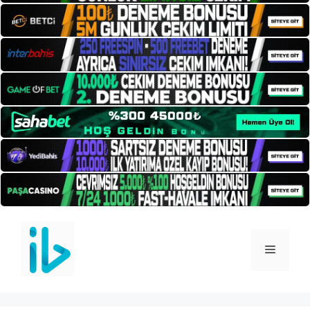
İçeriğe
atla
Menü