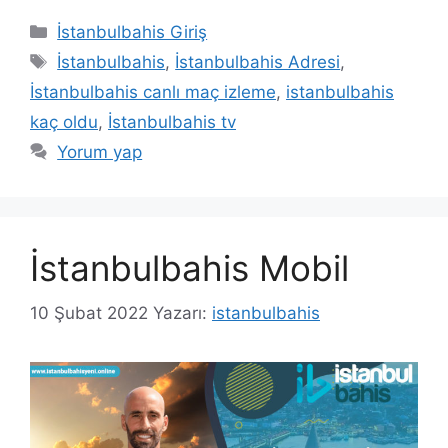
Kategoriler
İstanbulbahis Giriş
Etiketler
İstanbulbahis
,
İstanbulbahis Adresi
,
İstanbulbahis canlı maç izleme
,
istanbulbahis
kaç oldu
,
İstanbulbahis tv
Yorum yap
İstanbulbahis Mobil
10 Şubat 2022
Yazarı:
istanbulbahis