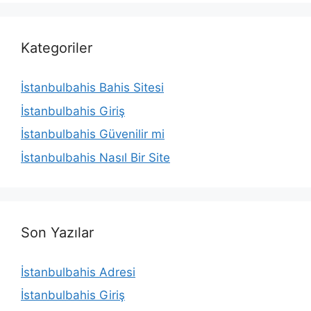
Kategoriler
İstanbulbahis Bahis Sitesi
İstanbulbahis Giriş
İstanbulbahis Güvenilir mi
İstanbulbahis Nasıl Bir Site
Son Yazılar
İstanbulbahis Adresi
İstanbulbahis Giriş