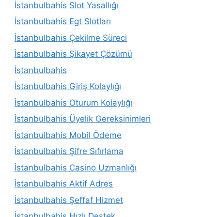
İstanbulbahis Slot Yasallığı
İstanbulbahis Egt Slotları
İstanbulbahis Çekilme Süreci
İstanbulbahis Şikayet Çözümü
İstanbulbahis
İstanbulbahis Giriş Kolaylığı
İstanbulbahis Oturum Kolaylığı
İstanbulbahis Üyelik Gereksinimleri
İstanbulbahis Mobil Ödeme
İstanbulbahis Şifre Sıfırlama
İstanbulbahis Casino Uzmanlığı
İstanbulbahis Aktif Adres
İstanbulbahis Şeffaf Hizmet
İstanbulbahis Hızlı Destek