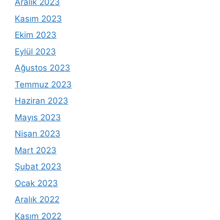
Aralık 2023
Kasım 2023
Ekim 2023
Eylül 2023
Ağustos 2023
Temmuz 2023
Haziran 2023
Mayıs 2023
Nisan 2023
Mart 2023
Şubat 2023
Ocak 2023
Aralık 2022
Kasım 2022