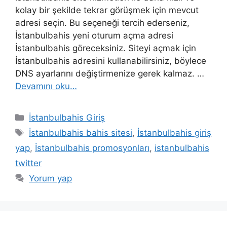
kolay bir şekilde tekrar görüşmek için mevcut
adresi seçin. Bu seçeneği tercih ederseniz,
İstanbulbahis yeni oturum açma adresi
İstanbulbahis göreceksiniz. Siteyi açmak için
İstanbulbahis adresini kullanabilirsiniz, böylece
DNS ayarlarını değiştirmenize gerek kalmaz. …
Devamını oku…
Kategoriler
İstanbulbahis Giriş
Etiketler
İstanbulbahis bahis sitesi
,
İstanbulbahis giriş
yap
,
İstanbulbahis promosyonları
,
istanbulbahis
twitter
Yorum yap