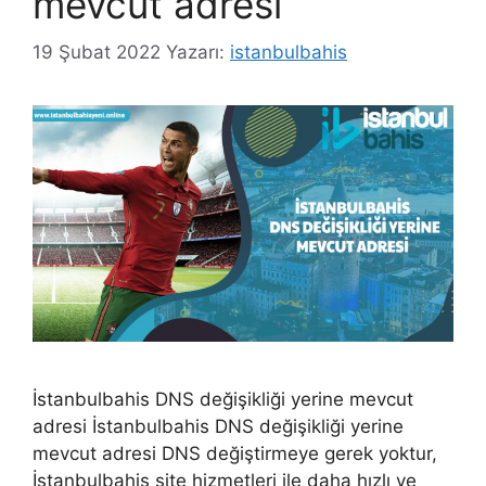
mevcut adresi
19 Şubat 2022
Yazarı:
istanbulbahis
İstanbulbahis DNS değişikliği yerine mevcut
adresi İstanbulbahis DNS değişikliği yerine
mevcut adresi DNS değiştirmeye gerek yoktur,
İstanbulbahis site hizmetleri ile daha hızlı ve