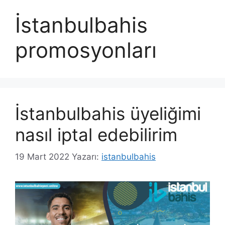
İstanbulbahis
promosyonları
İstanbulbahis üyeliğimi
nasıl iptal edebilirim
19 Mart 2022
Yazarı:
istanbulbahis