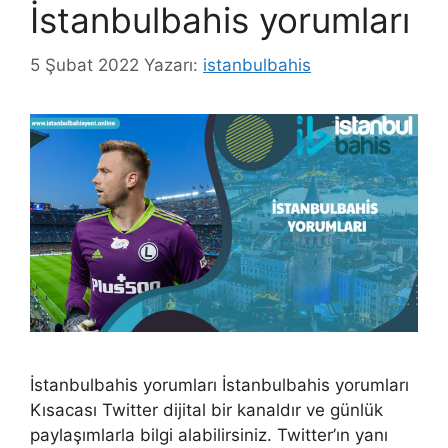
İstanbulbahis yorumları
5 Şubat 2022
Yazarı:
istanbulbahis
İstanbulbahis yorumları İstanbulbahis yorumları
Kısacası Twitter dijital bir kanaldır ve günlük
paylaşımlarla bilgi alabilirsiniz. Twitter’ın yanı