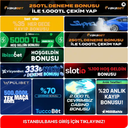
×
ISTANBULBAHIS GİRİŞ İÇİN TIKLAYINIZ!