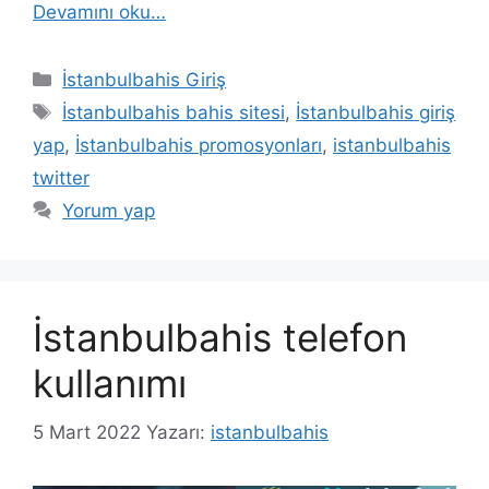
Devamını oku…
Kategoriler
İstanbulbahis Giriş
Etiketler
İstanbulbahis bahis sitesi
,
İstanbulbahis giriş
yap
,
İstanbulbahis promosyonları
,
istanbulbahis
twitter
Yorum yap
İstanbulbahis telefon
kullanımı
5 Mart 2022
Yazarı:
istanbulbahis