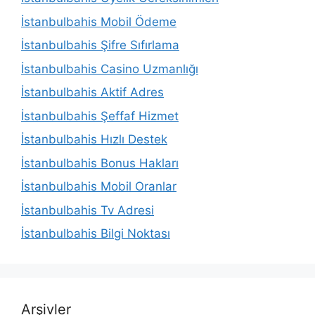
İstanbulbahis Mobil Ödeme
İstanbulbahis Şifre Sıfırlama
İstanbulbahis Casino Uzmanlığı
İstanbulbahis Aktif Adres
İstanbulbahis Şeffaf Hizmet
İstanbulbahis Hızlı Destek
İstanbulbahis Bonus Hakları
İstanbulbahis Mobil Oranlar
İstanbulbahis Tv Adresi
İstanbulbahis Bilgi Noktası
Arşivler