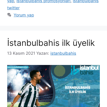
yap
,
İstanbulbahis promosyonları
,
istanbulbahis
twitter
Yorum yap
İstanbulbahis ilk üyelik
13 Kasım 2021
Yazarı:
istanbulbahis