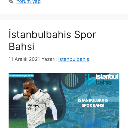
Yorum yap
İstanbulbahis Spor
Bahsi
11 Aralık 2021
Yazarı:
istanbulbahis