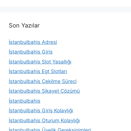
Son Yazılar
İstanbulbahis Adresi
İstanbulbahis Giriş
İstanbulbahis Slot Yasallığı
İstanbulbahis Egt Slotları
İstanbulbahis Çekilme Süreci
İstanbulbahis Şikayet Çözümü
İstanbulbahis
İstanbulbahis Giriş Kolaylığı
İstanbulbahis Oturum Kolaylığı
İstanbulbahis Üyelik Gereksinimleri