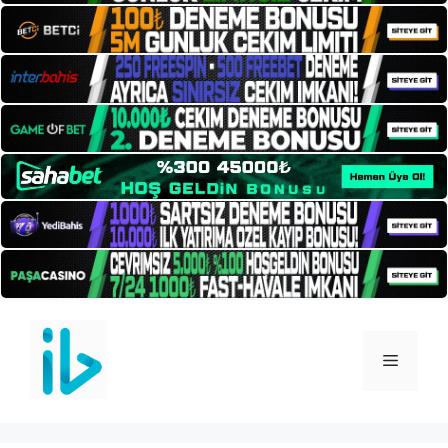
İçeriğe
atla
Menü