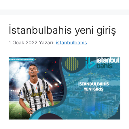
İstanbulbahis yeni giriş
1 Ocak 2022
Yazarı:
istanbulbahis