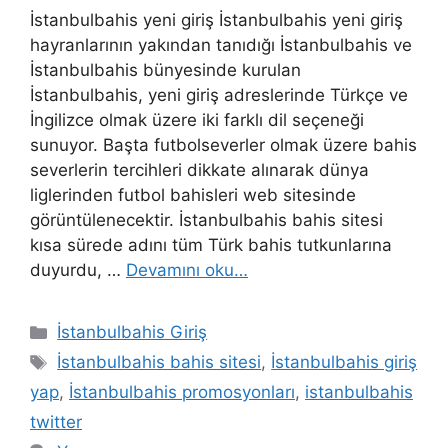
İstanbulbahis yeni giriş İstanbulbahis yeni giriş
hayranlarının yakından tanıdığı İstanbulbahis ve
İstanbulbahis bünyesinde kurulan
İstanbulbahis, yeni giriş adreslerinde Türkçe ve
İngilizce olmak üzere iki farklı dil seçeneği
sunuyor. Başta futbolseverler olmak üzere bahis
severlerin tercihleri ​​dikkate alınarak dünya
liglerinden futbol bahisleri web sitesinde
görüntülenecektir. İstanbulbahis bahis sitesi
kısa sürede adını tüm Türk bahis tutkunlarına
duyurdu, …
Devamını oku…
Kategoriler
İstanbulbahis Giriş
Etiketler
İstanbulbahis bahis sitesi
,
İstanbulbahis giriş
yap
,
İstanbulbahis promosyonları
,
istanbulbahis
twitter