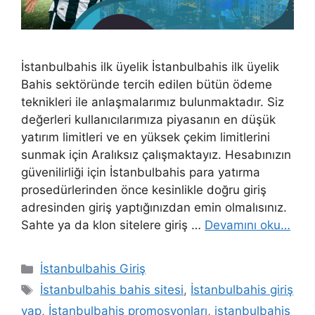
İstanbulbahis ilk üyelik İstanbulbahis ilk üyelik
Bahis sektöründe tercih edilen bütün ödeme
teknikleri ile anlaşmalarımız bulunmaktadır. Siz
değerleri kullanıcılarımıza piyasanın en düşük
yatırım limitleri ve en yüksek çekim limitlerini
sunmak için Aralıksız çalışmaktayız. Hesabınızın
güvenilirliği için İstanbulbahis para yatırma
prosedürlerinden önce kesinlikle doğru giriş
adresinden giriş yaptığınızdan emin olmalısınız.
Sahte ya da klon sitelere giriş …
Devamını oku…
Kategoriler
İstanbulbahis Giriş
Etiketler
İstanbulbahis bahis sitesi
,
İstanbulbahis giriş
yap
,
İstanbulbahis promosyonları
,
istanbulbahis