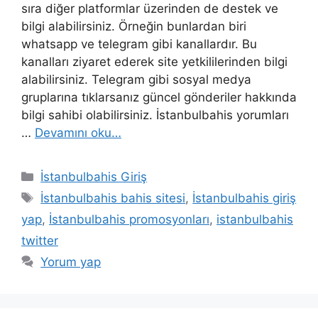
sıra diğer platformlar üzerinden de destek ve
bilgi alabilirsiniz. Örneğin bunlardan biri
whatsapp ve telegram gibi kanallardır. Bu
kanalları ziyaret ederek site yetkililerinden bilgi
alabilirsiniz. Telegram gibi sosyal medya
gruplarına tıklarsanız güncel gönderiler hakkında
bilgi sahibi olabilirsiniz. İstanbulbahis yorumları
…
Devamını oku…
Kategoriler
İstanbulbahis Giriş
Etiketler
İstanbulbahis bahis sitesi
,
İstanbulbahis giriş
yap
,
İstanbulbahis promosyonları
,
istanbulbahis
twitter
Yorum yap