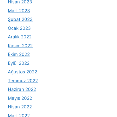
Nisan 2023
Mart 2023
Şubat 2023
Ocak 2023
Aralık 2022
Kasım 2022
Ekim 2022
Eylül 2022
Ağustos 2022
Temmuz 2022
Haziran 2022
Mayıs 2022
Nisan 2022
Mart 2022