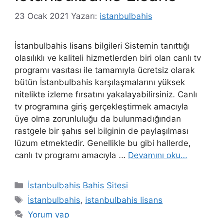
23 Ocak 2021
Yazarı:
istanbulbahis
İstanbulbahis lisans bilgileri Sistemin tanıttığı
olasılıklı ve kaliteli hizmetlerden biri olan canlı tv
programı vasıtası ile tamamıyla ücretsiz olarak
bütün İstanbulbahis karşılaşmalarını yüksek
nitelikte izleme fırsatını yakalayabilirsiniz. Canlı
tv programına giriş gerçekleştirmek amacıyla
üye olma zorunluluğu da bulunmadığından
rastgele bir şahıs sel bilginin de paylaşılması
lüzum etmektedir. Genellikle bu gibi hallerde,
canlı tv programı amacıyla …
Devamını oku…
Kategoriler
İstanbulbahis Bahis Sitesi
Etiketler
İstanbulbahis
,
istanbulbahis lisans
Yorum yap