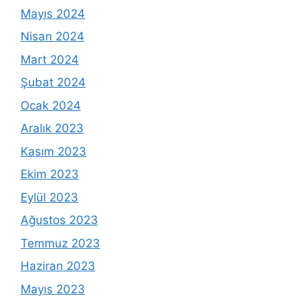
Mayıs 2024
Nisan 2024
Mart 2024
Şubat 2024
Ocak 2024
Aralık 2023
Kasım 2023
Ekim 2023
Eylül 2023
Ağustos 2023
Temmuz 2023
Haziran 2023
Mayıs 2023