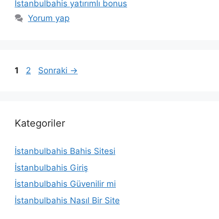
İstanbulbahis yatırımlı bonus
Yorum yap
Sayfa
Sayfa
1
2
Sonraki
→
Kategoriler
İstanbulbahis Bahis Sitesi
İstanbulbahis Giriş
İstanbulbahis Güvenilir mi
İstanbulbahis Nasıl Bir Site