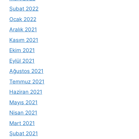
Şubat 2022
Ocak 2022
Aralık 2021
Kasım 2021
Ekim 2021
Eylül 2021
Ağustos 2021
Temmuz 2021
Haziran 2021
Mayıs 2021
Nisan 2021
Mart 2021
Şubat 2021