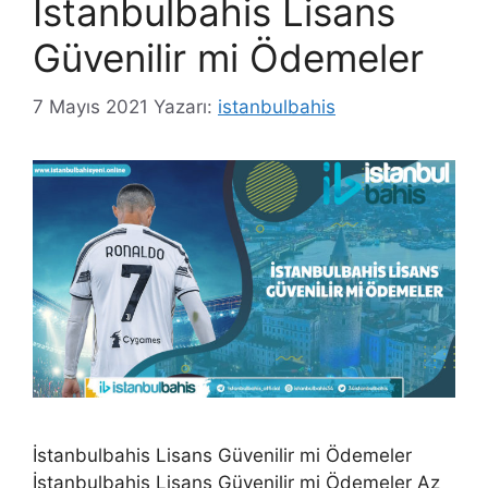
İstanbulbahis Lisans
Güvenilir mi Ödemeler
7 Mayıs 2021
Yazarı:
istanbulbahis
İstanbulbahis Lisans Güvenilir mi Ödemeler
İstanbulbahis Lisans Güvenilir mi Ödemeler Az