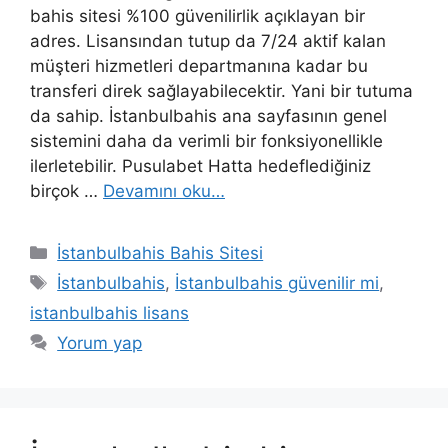
bahis sitesi %100 güvenilirlik açıklayan bir
adres. Lisansından tutup da 7/24 aktif kalan
müşteri hizmetleri departmanına kadar bu
transferi direk sağlayabilecektir. Yani bir tutuma
da sahip. İstanbulbahis ana sayfasının genel
sistemini daha da verimli bir fonksiyonellikle
ilerletebilir. Pusulabet Hatta hedeflediğiniz
birçok …
Devamını oku…
Kategoriler
İstanbulbahis Bahis Sitesi
Etiketler
İstanbulbahis
,
İstanbulbahis güvenilir mi
,
istanbulbahis lisans
Yorum yap