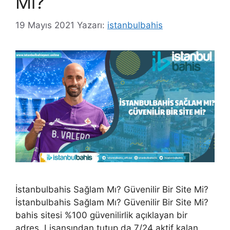
Mi?
19 Mayıs 2021
Yazarı:
istanbulbahis
İstanbulbahis Sağlam Mı? Güvenilir Bir Site Mi?
İstanbulbahis Sağlam Mı? Güvenilir Bir Site Mi?
bahis sitesi %100 güvenilirlik açıklayan bir
adres. Lisansından tutup da 7/24 aktif kalan