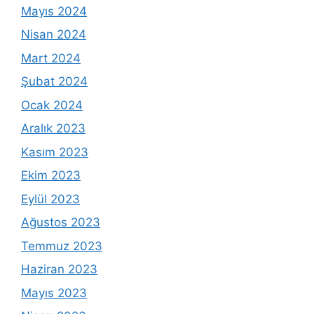
Mayıs 2024
Nisan 2024
Mart 2024
Şubat 2024
Ocak 2024
Aralık 2023
Kasım 2023
Ekim 2023
Eylül 2023
Ağustos 2023
Temmuz 2023
Haziran 2023
Mayıs 2023