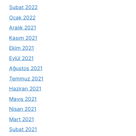
Şubat 2022
Ocak 2022
Aralık 2021
Kasım 2021
Ekim 2021
Eylül 2021
Ağustos 2021
Temmuz 2021
Haziran 2021
Mayıs 2021
Nisan 2021
Mart 2021
Şubat 2021