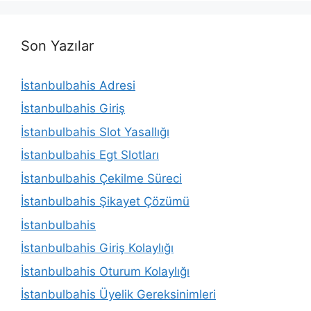
Son Yazılar
İstanbulbahis Adresi
İstanbulbahis Giriş
İstanbulbahis Slot Yasallığı
İstanbulbahis Egt Slotları
İstanbulbahis Çekilme Süreci
İstanbulbahis Şikayet Çözümü
İstanbulbahis
İstanbulbahis Giriş Kolaylığı
İstanbulbahis Oturum Kolaylığı
İstanbulbahis Üyelik Gereksinimleri