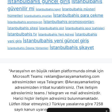
İstanbulbahis güncel giriş
İstanbulbahis
güvenilir mi
İstanbulbahis müşteri
İstanbulbahis kayıt
İstanbulbahis para çekme
hizmetleri
İstanbulbahis oyunları
İstanbulbahis promosyonları
İstanbulbahis promosyon
İstanbulbahis sitesi
İstanbulbahis slot
İstanbulbahis spor bahisleri
İstanbulbahis tv
İstanbulbahis
İstanbulbahis Yeni Adresi
İstanbulbahis yeni güncel giriş
yeni giriş
İstanbulbahis şikayet
İstanbulbahis Ödeme Yöntemleri
"Avrasya'nın en büyük reklam platformunda olmak için
Microsoft Teams:
reklam@avrasyamarketing.com
adresimizden veya Telegram: @Avrasyamarketing
adresimizden irtibat kurabilirsiniz. (Tek iletişim
adreslerimiz teams / telegram ve mail adresimizdir.
Harici hiçbir iletişim adresimiz bulunmamaktadır.
Lütfen itibar etmeyiniz.) Türkiye yasalarına göre 7258
sayılı kanun uyarınca yasa dışı bahis oynamanın