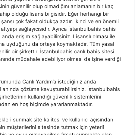
sinin güvenilir olup olmadığını anlamanın bir kaç
sahip olduğu lisans bilgisidir. Eğer herhangi bir
 şansı çok fakat oldukça azdır. İkinci ve en önemli
 altyapı sağlayıcısıdır. Ayrıca İstanbulbahis bahis
 anda erişim sağlayabilirsiniz. Lisanslı olması ile
arına uyduğunu da ortaya koymaktadır. Tüm yasal
lir bir şirkettir. İstanbulbahis canlı bahis sitesi
 anında müdahale edebiliyor olması da işine verdiği
rumunda Canlı Yardım’a istediğiniz anda
zi anında çözüme kavuşturabilirsiniz. İstanbulbahis
rketlerinin kullandığı güvenlik sistemlerini
ından en hoş biçimde yararlanmaktadır.
eri sunmak site kalitesi ve kullanıcı açısından
in müşterilerini sitesinde tutmak için yeterli
 bahis ve oyun oynayabilme fırsatı sunmakta olan