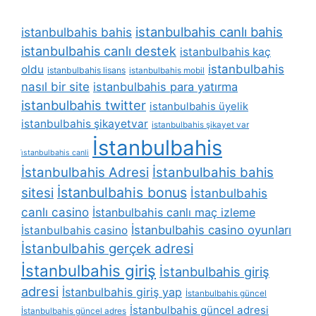
istanbulbahis canlı bahis
istanbulbahis bahis
istanbulbahis canlı destek
istanbulbahis kaç
istanbulbahis
oldu
istanbulbahis lisans
istanbulbahis mobil
nasıl bir site
istanbulbahis para yatırma
istanbulbahis twitter
istanbulbahis üyelik
istanbulbahis şikayetvar
istanbulbahis şikayet var
İstanbulbahis
i̇stanbulbahis canli
İstanbulbahis Adresi
İstanbulbahis bahis
İstanbulbahis bonus
sitesi
İstanbulbahis
canlı casino
İstanbulbahis canlı maç izleme
İstanbulbahis casino oyunları
İstanbulbahis casino
İstanbulbahis gerçek adresi
İstanbulbahis giriş
İstanbulbahis giriş
adresi
İstanbulbahis giriş yap
İstanbulbahis güncel
İstanbulbahis güncel adresi
İstanbulbahis güncel adres