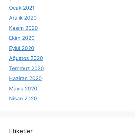
Ocak 2021
Aralık 2020
Kasım 2020
Ekim 2020
Eylül 2020
Ağustos 2020
Temmuz 2020
Haziran 2020
Mayıs 2020
Nisan 2020
Etiketler