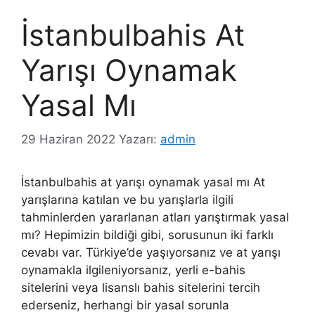
İstanbulbahis At
Yarışı Oynamak
Yasal Mı
29 Haziran 2022
Yazarı:
admin
İstanbulbahis at yarışı oynamak yasal mı At
yarışlarına katılan ve bu yarışlarla ilgili
tahminlerden yararlanan atları yarıştırmak yasal
mı? Hepimizin bildiği gibi, sorusunun iki farklı
cevabı var. Türkiye’de yaşıyorsanız ve at yarışı
oynamakla ilgileniyorsanız, yerli e-bahis
sitelerini veya lisanslı bahis sitelerini tercih
ederseniz, herhangi bir yasal sorunla