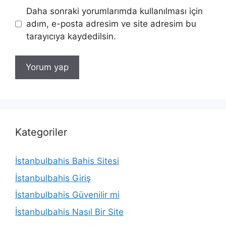
İnternet
Daha sonraki yorumlarımda kullanılması için
sitesi
adım, e-posta adresim ve site adresim bu
tarayıcıya kaydedilsin.
Kategoriler
İstanbulbahis Bahis Sitesi
İstanbulbahis Giriş
İstanbulbahis Güvenilir mi
İstanbulbahis Nasıl Bir Site