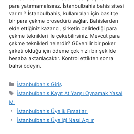
para yatırmamalısınız. İstanbulbahis bahis sitesi
var mı? İstanbulbahis, kullanıcıları için basitçe
bir para çekme prosedürü sağlar. Bahislerden
elde ettiğiniz kazancı, şirketin belirlediği para
çekme teknikleri ile çekebilirsiniz. Mevcut para
çekme teknikleri nelerdir? Güvenilir bir poker
şirketi olduğu için ödeme çok hızlı bir şekilde
hesaba aktarılacaktır. Kontrol ettikten sonra
bahsi ödeyin.
Kategoriler
İstanbulbahis Giriş
Etiketler
İstanbulbahis Kayıt At Yarışı Oynamak Yasal
Mı
İstanbulbahis Üyelik Fırsatları
İstanbulbahis Üyeliği Nasıl Açılır