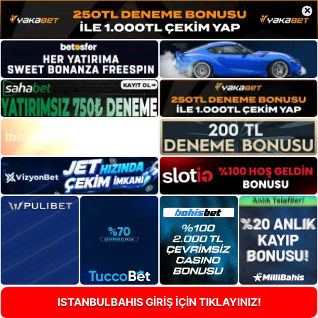
×
ISTANBULBAHIS GİRİŞ İÇİN TIKLAYINIZ!