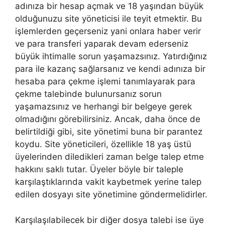
adınıza bir hesap açmak ve 18 yaşından büyük
olduğunuzu site yöneticisi ile teyit etmektir. Bu
işlemlerden geçerseniz yani onlara haber verir
ve para transferi yaparak devam ederseniz
büyük ihtimalle sorun yaşamazsınız. Yatırdığınız
para ile kazanç sağlarsanız ve kendi adınıza bir
hesaba para çekme işlemi tanımlayarak para
çekme talebinde bulunursanız sorun
yaşamazsınız ve herhangi bir belgeye gerek
olmadığını görebilirsiniz. Ancak, daha önce de
belirtildiği gibi, site yönetimi buna bir parantez
koydu. Site yöneticileri, özellikle 18 yaş üstü
üyelerinden diledikleri zaman belge talep etme
hakkını saklı tutar. Üyeler böyle bir taleple
karşılaştıklarında vakit kaybetmek yerine talep
edilen dosyayı site yönetimine göndermelidirler.
Karşılaşılabilecek bir diğer dosya talebi ise üye