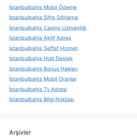
İstanbulbahis Mobil Ödeme
İstanbulbahis Şifre Sıfırlama
İstanbulbahis Casino Uzmanlığı
İstanbulbahis Aktif Adres
İstanbulbahis Şeffaf Hizmet
İstanbulbahis Hızlı Destek
İstanbulbahis Bonus Hakları
İstanbulbahis Mobil Oranlar
İstanbulbahis Tv Adresi
İstanbulbahis Bilgi Noktası
Arşivler