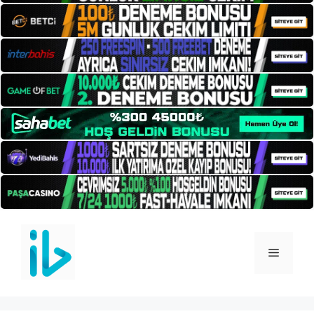
İçeriğe
atla
Menü