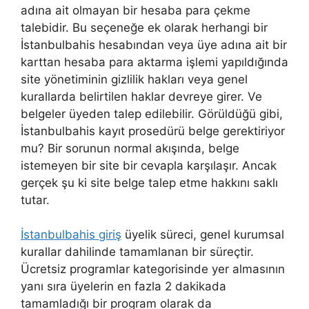
adına ait olmayan bir hesaba para çekme
talebidir. Bu seçeneğe ek olarak herhangi bir
İstanbulbahis hesabından veya üye adına ait bir
karttan hesaba para aktarma işlemi yapıldığında
site yönetiminin gizlilik hakları veya genel
kurallarda belirtilen haklar devreye girer. Ve
belgeler üyeden talep edilebilir. Görüldüğü gibi,
İstanbulbahis kayıt prosedürü belge gerektiriyor
mu? Bir sorunun normal akışında, belge
istemeyen bir site bir cevapla karşılaşır. Ancak
gerçek şu ki site belge talep etme hakkını saklı
tutar.
İstanbulbahis giriş
üyelik süreci, genel kurumsal
kurallar dahilinde tamamlanan bir süreçtir.
Ücretsiz programlar kategorisinde yer almasının
yanı sıra üyelerin en fazla 2 dakikada
tamamladığı bir program olarak da