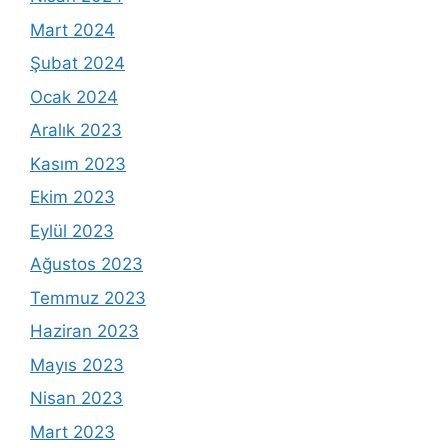
Mart 2024
Şubat 2024
Ocak 2024
Aralık 2023
Kasım 2023
Ekim 2023
Eylül 2023
Ağustos 2023
Temmuz 2023
Haziran 2023
Mayıs 2023
Nisan 2023
Mart 2023