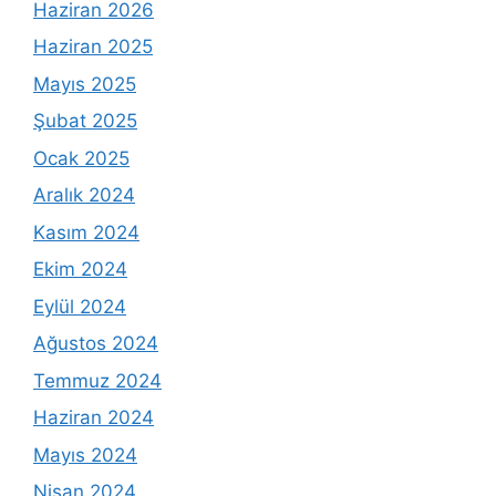
Haziran 2026
Haziran 2025
Mayıs 2025
Şubat 2025
Ocak 2025
Aralık 2024
Kasım 2024
Ekim 2024
Eylül 2024
Ağustos 2024
Temmuz 2024
Haziran 2024
Mayıs 2024
Nisan 2024