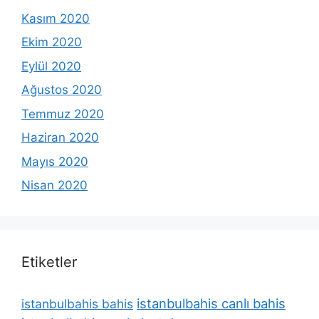
Kasım 2020
Ekim 2020
Eylül 2020
Ağustos 2020
Temmuz 2020
Haziran 2020
Mayıs 2020
Nisan 2020
Etiketler
istanbulbahis canlı bahis
istanbulbahis bahis