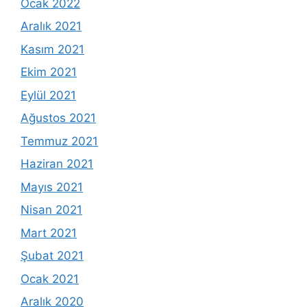
Ocak 2022
Aralık 2021
Kasım 2021
Ekim 2021
Eylül 2021
Ağustos 2021
Temmuz 2021
Haziran 2021
Mayıs 2021
Nisan 2021
Mart 2021
Şubat 2021
Ocak 2021
Aralık 2020