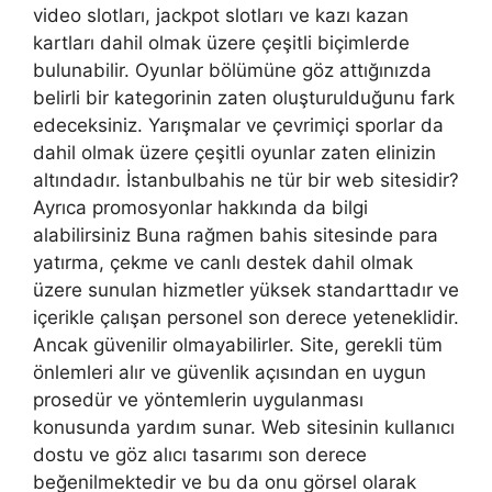
video slotları, jackpot slotları ve kazı kazan
kartları dahil olmak üzere çeşitli biçimlerde
bulunabilir. Oyunlar bölümüne göz attığınızda
belirli bir kategorinin zaten oluşturulduğunu fark
edeceksiniz. Yarışmalar ve çevrimiçi sporlar da
dahil olmak üzere çeşitli oyunlar zaten elinizin
altındadır. İstanbulbahis ne tür bir web sitesidir?
Ayrıca promosyonlar hakkında da bilgi
alabilirsiniz Buna rağmen bahis sitesinde para
yatırma, çekme ve canlı destek dahil olmak
üzere sunulan hizmetler yüksek standarttadır ve
içerikle çalışan personel son derece yeteneklidir.
Ancak güvenilir olmayabilirler. Site, gerekli tüm
önlemleri alır ve güvenlik açısından en uygun
prosedür ve yöntemlerin uygulanması
konusunda yardım sunar. Web sitesinin kullanıcı
dostu ve göz alıcı tasarımı son derece
beğenilmektedir ve bu da onu görsel olarak