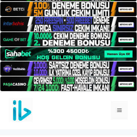
İçeriğe
atla
Menü