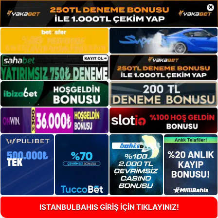
×
ISTANBULBAHIS GİRİŞ İÇİN TIKLAYINIZ!