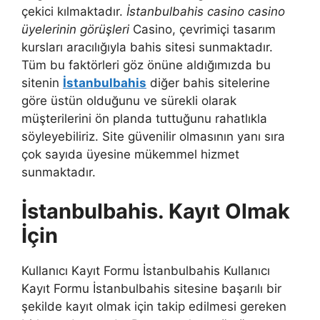
çekici kılmaktadır.
İstanbulbahis casino casino
üyelerinin görüşleri
Casino, çevrimiçi tasarım
kursları aracılığıyla bahis sitesi sunmaktadır.
Tüm bu faktörleri göz önüne aldığımızda bu
sitenin
İstanbulbahis
diğer bahis sitelerine
göre üstün olduğunu ve sürekli olarak
müşterilerini ön planda tuttuğunu rahatlıkla
söyleyebiliriz. Site güvenilir olmasının yanı sıra
çok sayıda üyesine mükemmel hizmet
sunmaktadır.
İstanbulbahis. Kayıt Olmak
İçin
Kullanıcı Kayıt Formu İstanbulbahis Kullanıcı
Kayıt Formu İstanbulbahis sitesine başarılı bir
şekilde kayıt olmak için takip edilmesi gereken