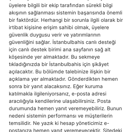
üyelere bilgili bir ekip tarafından sürekli bilgi
akışının sağlanması sistemin başarısında önemli
bir faktördür. Herhangi bir sorunla ilgili olarak bir
irtibat kişisine erişim sahibi olmak, üyelere
güvenlik duygusu verir ve yatırımlarının
güvenliğini sağlar. İstanbulbahis canlı desteği
için canlı destek birimi ana sayfanın sağ alt
köşesinde yer almaktadır. Bu sekmeye
tıkladığınızda bir İstanbulbahis için şikâyet
açılacaktır. Bu bölümde talebinize ilişkin bir
açıklama yer almaktadır. Gönderdikten hemen
sonra bir yanıt alacaksınız. Eğer kuruma
katılmakla ilgileniyorsanız, e-posta adresi
aracılığıyla kendilerine ulaşabilirsiniz. Posta
durumunda hemen yanıt veremeyebiliriz. Bunun
nedeni sistemin performansı ve müşterilerin
temsilidir. Ne yazık ki hesap yöneticimiz e-
postanıza hemen yanıt veremeyecektir. Sitedeki