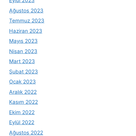
Eylül 2023
Ağustos 2023
Temmuz 2023
Haziran 2023
Mayıs 2023
Nisan 2023
Mart 2023
Şubat 2023
Ocak 2023
Aralık 2022
Kasım 2022
Ekim 2022
Eylül 2022
Ağustos 2022