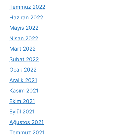
Temmuz 2022
Haziran 2022
Mayıs 2022
Nisan 2022
Mart 2022
Şubat 2022
Ocak 2022
Aralık 2021
Kasım 2021
Ekim 2021
Eylül 2021
Ağustos 2021
Temmuz 2021