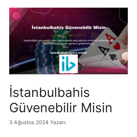
İstanbulbahis
Güvenebilir Misin
3 Ağustos 2024
Yazarı: