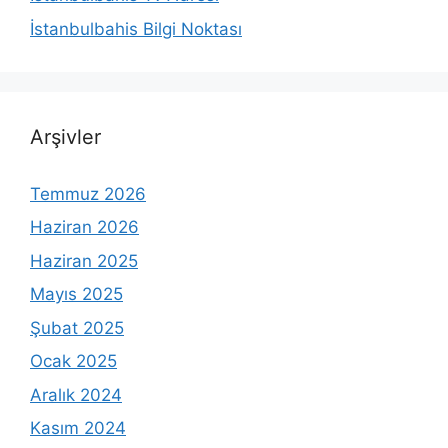
İstanbulbahis Bilgi Noktası
Arşivler
Temmuz 2026
Haziran 2026
Haziran 2025
Mayıs 2025
Şubat 2025
Ocak 2025
Aralık 2024
Kasım 2024