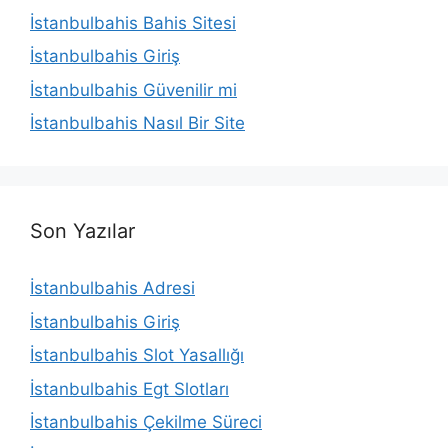
İstanbulbahis Bahis Sitesi
İstanbulbahis Giriş
İstanbulbahis Güvenilir mi
İstanbulbahis Nasıl Bir Site
Son Yazılar
İstanbulbahis Adresi
İstanbulbahis Giriş
İstanbulbahis Slot Yasallığı
İstanbulbahis Egt Slotları
İstanbulbahis Çekilme Süreci