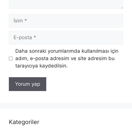
İsim
E-
posta
İnternet
Daha sonraki yorumlarımda kullanılması için
sitesi
adım, e-posta adresim ve site adresim bu
tarayıcıya kaydedilsin.
Kategoriler