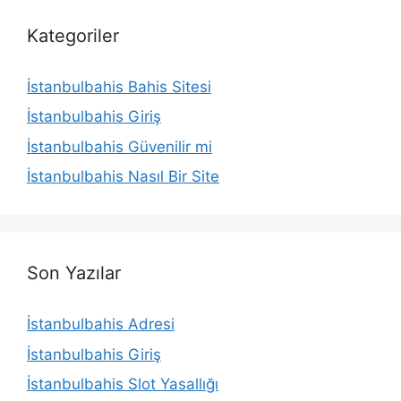
Kategoriler
İstanbulbahis Bahis Sitesi
İstanbulbahis Giriş
İstanbulbahis Güvenilir mi
İstanbulbahis Nasıl Bir Site
Son Yazılar
İstanbulbahis Adresi
İstanbulbahis Giriş
İstanbulbahis Slot Yasallığı