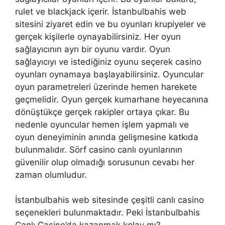
rulet ve blackjack içerir. İstanbulbahis web
sitesini ziyaret edin ve bu oyunları krupiyeler ve
gerçek kişilerle oynayabilirsiniz. Her oyun
sağlayıcının ayrı bir oyunu vardır. Oyun
sağlayıcıyı ve istediğiniz oyunu seçerek casino
oyunları oynamaya başlayabilirsiniz. Oyuncular
oyun parametreleri üzerinde hemen harekete
geçmelidir. Oyun gerçek kumarhane heyecanına
dönüştükçe gerçek rakipler ortaya çıkar. Bu
nedenle oyuncular hemen işlem yapmalı ve
oyun deneyiminin anında gelişmesine katkıda
bulunmalıdır. Sörf casino canlı oyunlarının
güvenilir olup olmadığı sorusunun cevabı her
zaman olumludur.
İstanbulbahis web sitesinde çeşitli canlı casino
seçenekleri bulunmaktadır. Peki İstanbulbahis