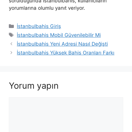
sorulduğunda İstanbulbahis, kullanıcıların
yorumlarına olumlu yanıt veriyor.
Kategoriler
İstanbulbahis Giriş
Etiketler
İstanbulbahis Mobil Güvenilebilir Mi
İstanbulbahis Yeni Adresi Nasıl Değişti
İstanbulbahis Yüksek Bahis Oranları Farkı
Yorum yapın
Yorum