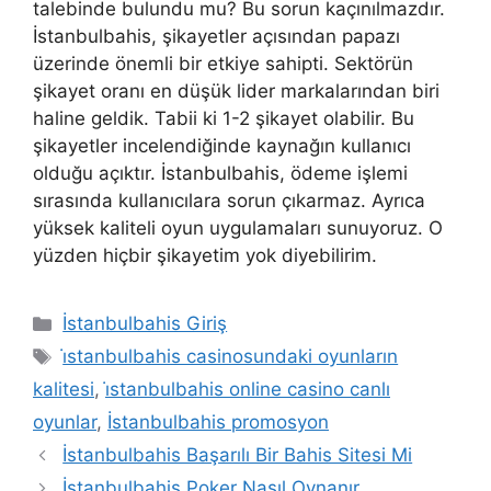
talebinde bulundu mu? Bu sorun kaçınılmazdır.
İstanbulbahis, şikayetler açısından papazı
üzerinde önemli bir etkiye sahipti. Sektörün
şikayet oranı en düşük lider markalarından biri
haline geldik. Tabii ki 1-2 şikayet olabilir. Bu
şikayetler incelendiğinde kaynağın kullanıcı
olduğu açıktır. İstanbulbahis, ödeme işlemi
sırasında kullanıcılara sorun çıkarmaz. Ayrıca
yüksek kaliteli oyun uygulamaları sunuyoruz. O
yüzden hiçbir şikayetim yok diyebilirim.
Kategoriler
İstanbulbahis Giriş
Etiketler
i̇stanbulbahis casinosundaki oyunların
kalitesi
,
i̇stanbulbahis online casino canlı
oyunlar
,
İstanbulbahis promosyon
İstanbulbahis Başarılı Bir Bahis Sitesi Mi
İstanbulbahis Poker Nasıl Oynanır