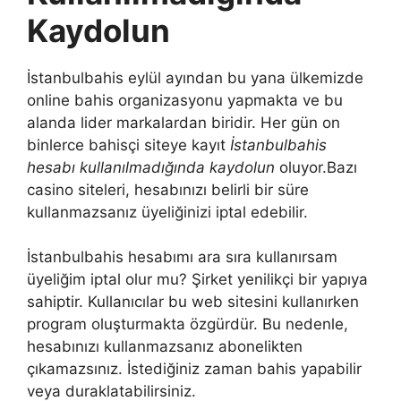
Kaydolun
İstanbulbahis eylül ayından bu yana ülkemizde
online bahis organizasyonu yapmakta ve bu
alanda lider markalardan biridir. Her gün on
binlerce bahisçi siteye kayıt
İstanbulbahis
hesabı kullanılmadığında kaydolun
oluyor.Bazı
casino siteleri, hesabınızı belirli bir süre
kullanmazsanız üyeliğinizi iptal edebilir.
İstanbulbahis hesabımı ara sıra kullanırsam
üyeliğim iptal olur mu? Şirket yenilikçi bir yapıya
sahiptir. Kullanıcılar bu web sitesini kullanırken
program oluşturmakta özgürdür. Bu nedenle,
hesabınızı kullanmazsanız abonelikten
çıkamazsınız. İstediğiniz zaman bahis yapabilir
veya duraklatabilirsiniz.