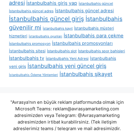
adresi
İstanbulbahis giriş yap
İstanbulbahis güncel
İstanbulbahis güncel adresi
İstanbulbahis güncel adres
İstanbulbahis güncel giriş
İstanbulbahis
güvenilir mi
İstanbulbahis müşteri
İstanbulbahis kayıt
İstanbulbahis para çekme
hizmetleri
İstanbulbahis oyunları
İstanbulbahis promosyonları
İstanbulbahis promosyon
İstanbulbahis sitesi
İstanbulbahis slot
İstanbulbahis spor bahisleri
İstanbulbahis tv
İstanbulbahis
İstanbulbahis Yeni Adresi
İstanbulbahis yeni güncel giriş
yeni giriş
İstanbulbahis şikayet
İstanbulbahis Ödeme Yöntemleri
"Avrasya'nın en büyük reklam platformunda olmak için
Microsoft Teams:
reklam@avrasyamarketing.com
adresimizden veya Telegram: @Avrasyamarketing
adresimizden irtibat kurabilirsiniz. (Tek iletişim
adreslerimiz teams / telegram ve mail adresimizdir.