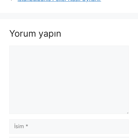
Yorum yapın
Yorum
İsim