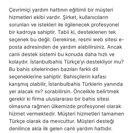
Çevrimiçi yardım hattının eğitimli bir müşteri
hizmetleri ekibi vardır. Şirket, kullanıcıların
sorunları ve istekleri ile ilgilenecek profesyonel
bir kadroya sahiptir. Tabii ki, desteklenen tek
seçenek bu değil. Gerekirse, resmi web sitesi e-
posta adresinden de yardım alabilirsiniz. Ancak
canlı destek sistemi bu konuda daha hızlı ve
kolaydır. İstanbulbahis Türkçe’yi destekliyor mu?
Bu bahis sitelerinden bazıları farklı dil
seçeneklerine sahiptir. Bahisçilerin kafası
karışmış olabilir, İstanbulbahis Türklerin yanında
yer alacak mı? sorabilirsin. Öncelikle belirtmek
gerekir ki firma uluslararası bir bahis sitesi
olmasına rağmen ülkemizde profesyonel olarak
hizmet vermektedir. Müşteri hizmetleri tamamen
Türkçe olarak da mevcuttur. Müşteri desteği
denilince akla ilk gelen canlı yardım hattıdır.