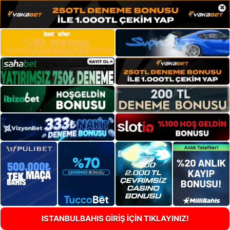
×
ISTANBULBAHIS GİRİŞ İÇİN TIKLAYINIZ!