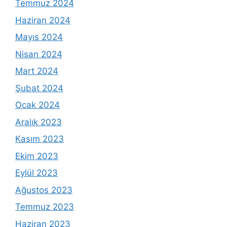
Temmuz 2024
Haziran 2024
Mayıs 2024
Nisan 2024
Mart 2024
Şubat 2024
Ocak 2024
Aralık 2023
Kasım 2023
Ekim 2023
Eylül 2023
Ağustos 2023
Temmuz 2023
Haziran 2023