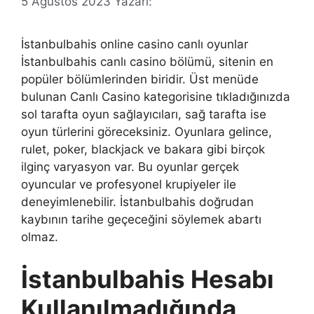
5 Ağustos 2023
Yazarı:
İstanbulbahis online casino canlı oyunlar
İstanbulbahis canlı casino bölümü, sitenin en
popüler bölümlerinden biridir. Üst menüde
bulunan Canlı Casino kategorisine tıkladığınızda
sol tarafta oyun sağlayıcıları, sağ tarafta ise
oyun türlerini göreceksiniz. Oyunlara gelince,
rulet, poker, blackjack ve bakara gibi birçok
ilginç varyasyon var. Bu oyunlar gerçek
oyuncular ve profesyonel krupiyeler ile
deneyimlenebilir. İstanbulbahis doğrudan
kaybının tarihe geçeceğini söylemek abartı
olmaz.
İstanbulbahis Hesabı
Kullanılmadığında