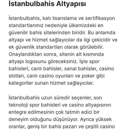
İstanbulbahis Altyapısı
İstanbulbahis, katı lisanslama ve sertifikasyon
standartlarımız nedeniyle ülkemizdeki en
güvenilir bahis sitelerinden biridir. Bu anlamda
altyapı ve hizmet sağlayıcılar da ilgi çekicidir ve
ek güvenlik standartları olarak görülebilir.
Onaylandıktan sonra, sitenin alt kısmında
altyapı logosunu göreceksiniz. İşte spor
bahisleri, canlı bahisler, sanal bahisler, casino
slotları, canlı casino oyunları ve poker gibi
kategoriler sunan hizmet sağlayıcılar.
İstanbulbahis uzun süredir seçenler, son
teknoloji spor bahisleri ve casino altyapısının
entegre edilmesinin çok tatmin edici bir
deneyim olduğunu düşünüyor. Ayrıca yüksek
oranlar, geniş bir bahis pazarı ve çeşitli casino