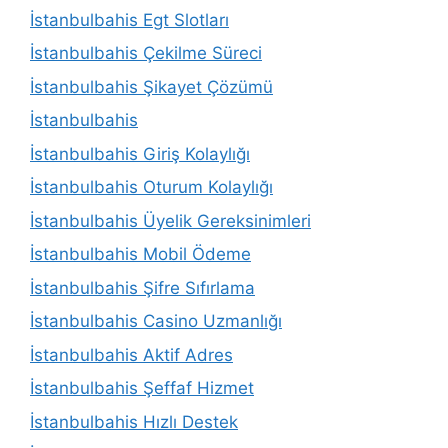
İstanbulbahis Egt Slotları
İstanbulbahis Çekilme Süreci
İstanbulbahis Şikayet Çözümü
İstanbulbahis
İstanbulbahis Giriş Kolaylığı
İstanbulbahis Oturum Kolaylığı
İstanbulbahis Üyelik Gereksinimleri
İstanbulbahis Mobil Ödeme
İstanbulbahis Şifre Sıfırlama
İstanbulbahis Casino Uzmanlığı
İstanbulbahis Aktif Adres
İstanbulbahis Şeffaf Hizmet
İstanbulbahis Hızlı Destek