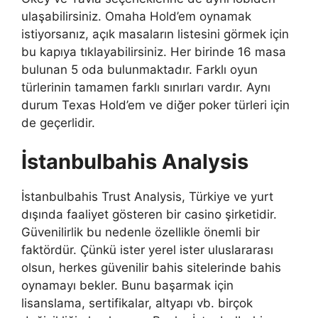
ulaşabilirsiniz. Omaha Hold’em oynamak
istiyorsanız, açık masaların listesini görmek için
bu kapıya tıklayabilirsiniz. Her birinde 16 masa
bulunan 5 oda bulunmaktadır. Farklı oyun
türlerinin tamamen farklı sınırları vardır. Aynı
durum Texas Hold’em ve diğer poker türleri için
de geçerlidir.
İstanbulbahis Analysis
İstanbulbahis Trust Analysis, Türkiye ve yurt
dışında faaliyet gösteren bir casino şirketidir.
Güvenilirlik bu nedenle özellikle önemli bir
faktördür. Çünkü ister yerel ister uluslararası
olsun, herkes güvenilir bahis sitelerinde bahis
oynamayı bekler. Bunu başarmak için
lisanslama, sertifikalar, altyapı vb. birçok