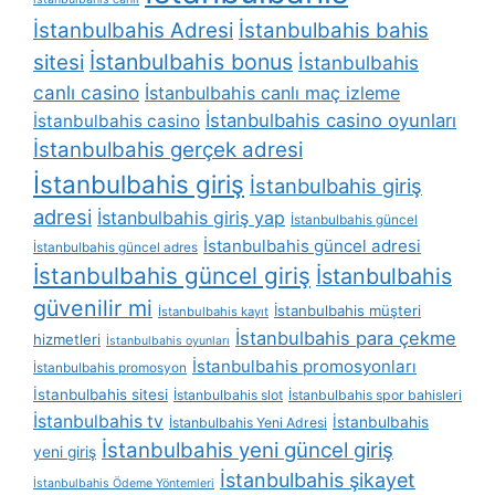
İstanbulbahis Adresi
İstanbulbahis bahis
İstanbulbahis bonus
sitesi
İstanbulbahis
canlı casino
İstanbulbahis canlı maç izleme
İstanbulbahis casino oyunları
İstanbulbahis casino
İstanbulbahis gerçek adresi
İstanbulbahis giriş
İstanbulbahis giriş
adresi
İstanbulbahis giriş yap
İstanbulbahis güncel
İstanbulbahis güncel adresi
İstanbulbahis güncel adres
İstanbulbahis güncel giriş
İstanbulbahis
güvenilir mi
İstanbulbahis müşteri
İstanbulbahis kayıt
İstanbulbahis para çekme
hizmetleri
İstanbulbahis oyunları
İstanbulbahis promosyonları
İstanbulbahis promosyon
İstanbulbahis sitesi
İstanbulbahis slot
İstanbulbahis spor bahisleri
İstanbulbahis tv
İstanbulbahis
İstanbulbahis Yeni Adresi
İstanbulbahis yeni güncel giriş
yeni giriş
İstanbulbahis şikayet
İstanbulbahis Ödeme Yöntemleri