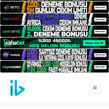
İçeriğe
atla
Menü