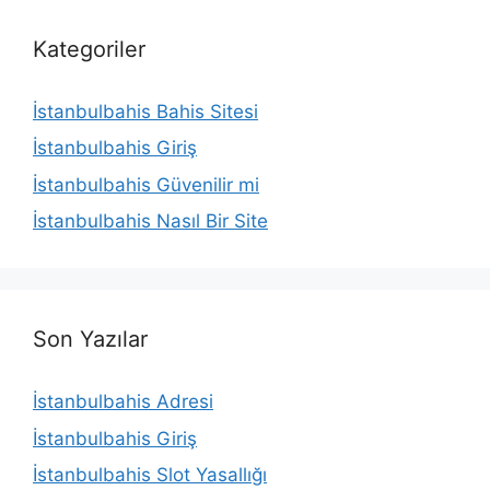
Kategoriler
İstanbulbahis Bahis Sitesi
İstanbulbahis Giriş
İstanbulbahis Güvenilir mi
İstanbulbahis Nasıl Bir Site
Son Yazılar
İstanbulbahis Adresi
İstanbulbahis Giriş
İstanbulbahis Slot Yasallığı