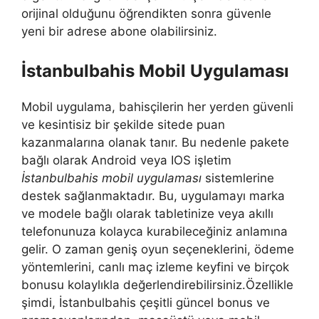
orijinal olduğunu öğrendikten sonra güvenle
yeni bir adrese abone olabilirsiniz.
İstanbulbahis Mobil Uygulaması
Mobil uygulama, bahisçilerin her yerden güvenli
ve kesintisiz bir şekilde sitede puan
kazanmalarına olanak tanır. Bu nedenle pakete
bağlı olarak Android veya IOS işletim
İstanbulbahis mobil uygulaması
sistemlerine
destek sağlanmaktadır. Bu, uygulamayı marka
ve modele bağlı olarak tabletinize veya akıllı
telefonunuza kolayca kurabileceğiniz anlamına
gelir. O zaman geniş oyun seçeneklerini, ödeme
yöntemlerini, canlı maç izleme keyfini ve birçok
bonusu kolaylıkla değerlendirebilirsiniz.Özellikle
şimdi, İstanbulbahis çeşitli güncel bonus ve