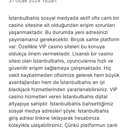
31 Ocak 2024
Yazarı:
İstanbulbahis sosyal medyada aktif ofis canlı bir
casino sitesine ait olduğundan erişim sorunları
yaşanmaktadır. Bu durumda yeni adresinizi
yayınlamanız gerekecektir. Birçok sahte platform
var. Özellikle VIP casino siteleri bu konuya
oldukça önem vermektedir. Lisanslı bir casino
sitesi olan İstanbulbahis, oyuncularına hızlı ve
güvenilir erişim sağlamaya çalışmaktadır. Hiç
vakit kaybetmeden ofisimize gelerek hem büyük
avantajlardan hem de İstanbulbahis en iyi
blackjack hizmetlerinden yararlanabilirsiniz. VIP
casino hizmetleri veren İstanbulbahis dijital
altyapıya sahiptir. İstanbulbahis bahsettiğimiz
sosyal medya adresleri şöyle: İstanbulbahis
giriş adresi linkine tıklayarak hesabınıza
kolaylıkla ulaşabilirsiniz. Çünkü platformun canlı