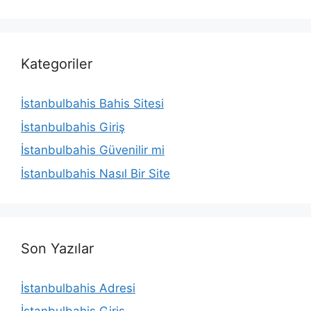
Kategoriler
İstanbulbahis Bahis Sitesi
İstanbulbahis Giriş
İstanbulbahis Güvenilir mi
İstanbulbahis Nasıl Bir Site
Son Yazılar
İstanbulbahis Adresi