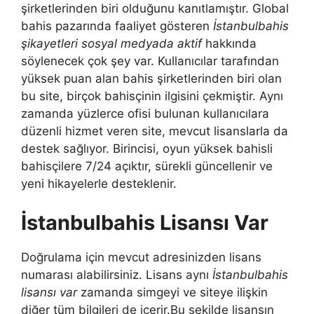
şirketlerinden biri olduğunu kanıtlamıştır. Global
bahis pazarında faaliyet gösteren
İstanbulbahis
şikayetleri sosyal medyada aktif
hakkında
söylenecek çok şey var. Kullanıcılar tarafından
yüksek puan alan bahis şirketlerinden biri olan
bu site, birçok bahisçinin ilgisini çekmiştir. Aynı
zamanda yüzlerce ofisi bulunan kullanıcılara
düzenli hizmet veren site, mevcut lisanslarla da
destek sağlıyor. Birincisi, oyun yüksek bahisli
bahisçilere 7/24 açıktır, sürekli güncellenir ve
yeni hikayelerle desteklenir.
İstanbulbahis Lisansı Var
Doğrulama için mevcut adresinizden lisans
numarası alabilirsiniz. Lisans aynı
İstanbulbahis
lisansı var
zamanda simgeyi ve siteye ilişkin
diğer tüm bilgileri de içerir.Bu şekilde lisansın