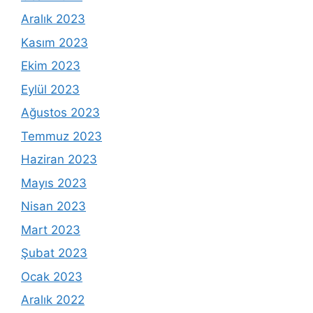
Aralık 2023
Kasım 2023
Ekim 2023
Eylül 2023
Ağustos 2023
Temmuz 2023
Haziran 2023
Mayıs 2023
Nisan 2023
Mart 2023
Şubat 2023
Ocak 2023
Aralık 2022