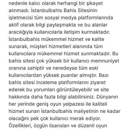
nedenle kalıcı olarak herhangi bir şikayet
alınmadı. İstanbulbahis Bahis Sitesinin
işletmecisi tüm sosyal medya platformlarında
aktif olarak bilgi paylaşmakta ve bu alanlar
aracılığıyla kullanıcılarla iletişim kurmaktadır.
İstanbulbahis mükemmel hizmet ve kalite
sunarak, müşteri hizmetleri alanında tüm
kullanıcılara mükemmel hizmet sunmaktadır. Bu
bahis sitesi çok yüksek bir kullanıcı memnuniyet
oranına sahiptir ve neredeyse tüm eski
kullanıcılardan yüksek puanlar almıştır. Bazı
bahis sitesi inceleme platformlarını ziyaret
ederek bu yorumları görüntüleyebilir ve site
hakkında daha fazla bilgi alabilirsiniz. Dünyanın
her yerinde geniş oyun yelpazesi ile kaliteli
hizmet sunan İstanbulbahis maliyetinin ne kadar
olacağını pek çok kullanıcı merak ediyor.
Özellikleri, özgün lisansları ve düzenli oyun