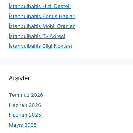
İstanbulbahis Hızlı Destek
İstanbulbahis Bonus Hakları
İstanbulbahis Mobil Oranlar
İstanbulbahis Tv Adresi
İstanbulbahis Bilgi Noktası
Arşivler
Temmuz 2026
Haziran 2026
Haziran 2025
Mayıs 2025