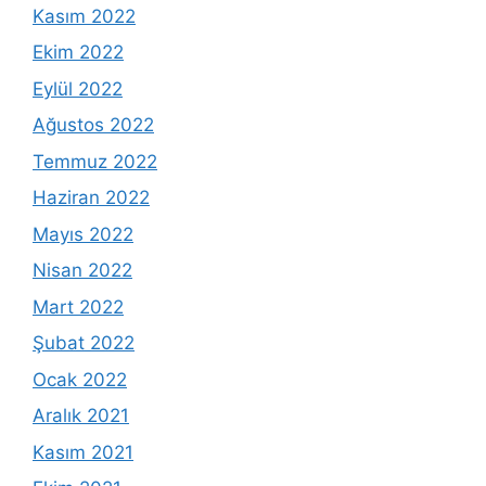
Kasım 2022
Ekim 2022
Eylül 2022
Ağustos 2022
Temmuz 2022
Haziran 2022
Mayıs 2022
Nisan 2022
Mart 2022
Şubat 2022
Ocak 2022
Aralık 2021
Kasım 2021