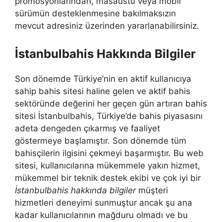
promosyonlarından, masaüstü veya mobil
sürümün desteklenmesine bakılmaksızın
mevcut adresiniz üzerinden yararlanabilirsiniz.
İstanbulbahis Hakkında Bilgiler
Son dönemde Türkiye’nin en aktif kullanıcıya
sahip bahis sitesi haline gelen ve aktif bahis
sektöründe değerini her geçen gün artıran bahis
sitesi İstanbulbahis, Türkiye’de bahis piyasasını
adeta dengeden çıkarmış ve faaliyet
göstermeye başlamıştır. Son dönemde tüm
bahisçilerin ilgisini çekmeyi başarmıştır. Bu web
sitesi, kullanıcılarına mükemmele yakın hizmet,
mükemmel bir teknik destek ekibi ve çok iyi bir
İstanbulbahis hakkında bilgiler
müşteri
hizmetleri deneyimi sunmuştur ancak şu ana
kadar kullanıcılarının mağduru olmadı ve bu