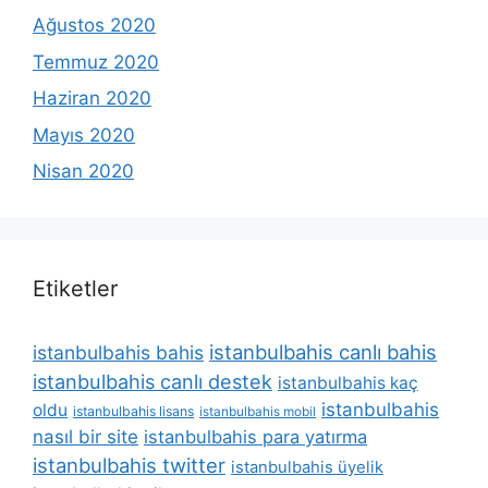
Ağustos 2020
Temmuz 2020
Haziran 2020
Mayıs 2020
Nisan 2020
Etiketler
istanbulbahis canlı bahis
istanbulbahis bahis
istanbulbahis canlı destek
istanbulbahis kaç
istanbulbahis
oldu
istanbulbahis lisans
istanbulbahis mobil
nasıl bir site
istanbulbahis para yatırma
istanbulbahis twitter
istanbulbahis üyelik