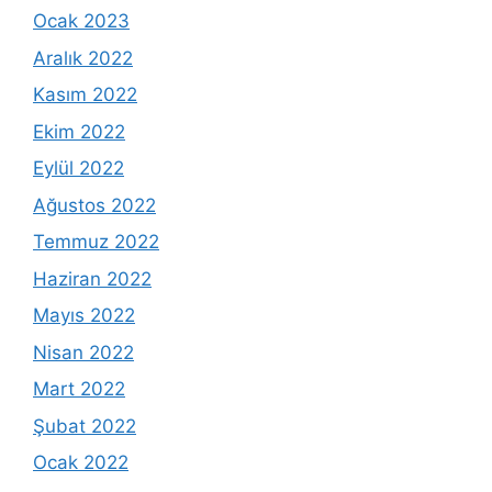
Ocak 2023
Aralık 2022
Kasım 2022
Ekim 2022
Eylül 2022
Ağustos 2022
Temmuz 2022
Haziran 2022
Mayıs 2022
Nisan 2022
Mart 2022
Şubat 2022
Ocak 2022