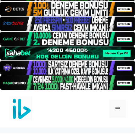
İçeriğe
atla
Menü