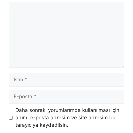
Yorum
İsim
E-
posta
İnternet
Daha sonraki yorumlarımda kullanılması için
sitesi
adım, e-posta adresim ve site adresim bu
tarayıcıya kaydedilsin.