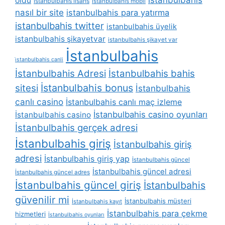
oldu
istanbulbahis lisans
istanbulbahis mobil
nasıl bir site
istanbulbahis para yatırma
istanbulbahis twitter
istanbulbahis üyelik
istanbulbahis şikayetvar
istanbulbahis şikayet var
İstanbulbahis
i̇stanbulbahis canli
İstanbulbahis Adresi
İstanbulbahis bahis
İstanbulbahis bonus
sitesi
İstanbulbahis
canlı casino
İstanbulbahis canlı maç izleme
İstanbulbahis casino oyunları
İstanbulbahis casino
İstanbulbahis gerçek adresi
İstanbulbahis giriş
İstanbulbahis giriş
adresi
İstanbulbahis giriş yap
İstanbulbahis güncel
İstanbulbahis güncel adresi
İstanbulbahis güncel adres
İstanbulbahis güncel giriş
İstanbulbahis
güvenilir mi
İstanbulbahis müşteri
İstanbulbahis kayıt
İstanbulbahis para çekme
hizmetleri
İstanbulbahis oyunları