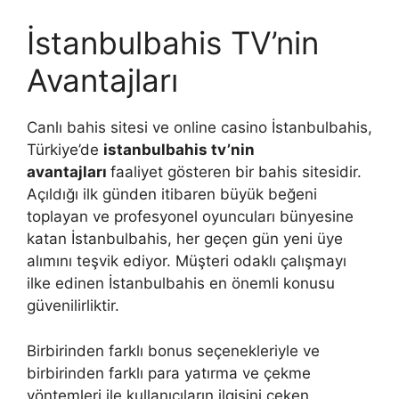
İstanbulbahis TV’nin
Avantajları
Canlı bahis sitesi ve online casino İstanbulbahis,
Türkiye’de
istanbulbahis tv’nin
avantajları
faaliyet gösteren bir bahis sitesidir.
Açıldığı ilk günden itibaren büyük beğeni
toplayan ve profesyonel oyuncuları bünyesine
katan İstanbulbahis, her geçen gün yeni üye
alımını teşvik ediyor. Müşteri odaklı çalışmayı
ilke edinen İstanbulbahis en önemli konusu
güvenilirliktir.
Birbirinden farklı bonus seçenekleriyle ve
birbirinden farklı para yatırma ve çekme
yöntemleri ile kullanıcıların ilgisini çeken