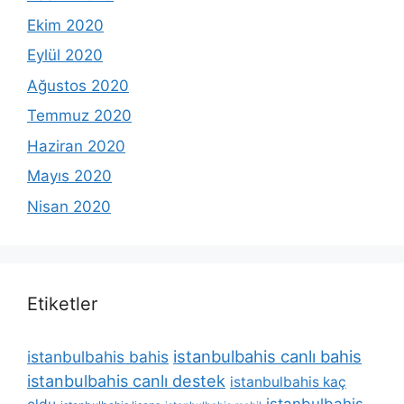
Ekim 2020
Eylül 2020
Ağustos 2020
Temmuz 2020
Haziran 2020
Mayıs 2020
Nisan 2020
Etiketler
istanbulbahis canlı bahis
istanbulbahis bahis
istanbulbahis canlı destek
istanbulbahis kaç
istanbulbahis