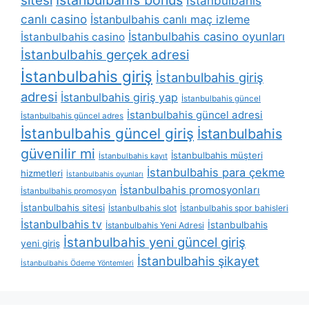
sitesi
İstanbulbahis
canlı casino
İstanbulbahis canlı maç izleme
İstanbulbahis casino oyunları
İstanbulbahis casino
İstanbulbahis gerçek adresi
İstanbulbahis giriş
İstanbulbahis giriş
adresi
İstanbulbahis giriş yap
İstanbulbahis güncel
İstanbulbahis güncel adresi
İstanbulbahis güncel adres
İstanbulbahis güncel giriş
İstanbulbahis
güvenilir mi
İstanbulbahis müşteri
İstanbulbahis kayıt
İstanbulbahis para çekme
hizmetleri
İstanbulbahis oyunları
İstanbulbahis promosyonları
İstanbulbahis promosyon
İstanbulbahis sitesi
İstanbulbahis slot
İstanbulbahis spor bahisleri
İstanbulbahis tv
İstanbulbahis
İstanbulbahis Yeni Adresi
İstanbulbahis yeni güncel giriş
yeni giriş
İstanbulbahis şikayet
İstanbulbahis Ödeme Yöntemleri