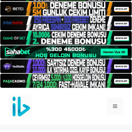
İçeriğe
atla
Menü