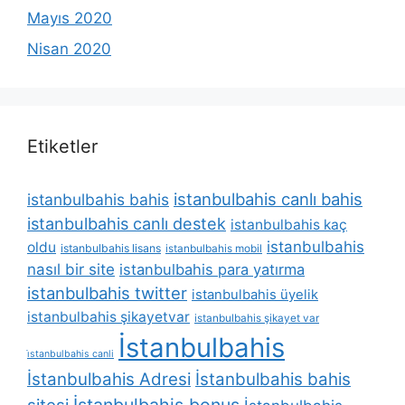
Mayıs 2020
Nisan 2020
Etiketler
istanbulbahis canlı bahis
istanbulbahis bahis
istanbulbahis canlı destek
istanbulbahis kaç
istanbulbahis
oldu
istanbulbahis lisans
istanbulbahis mobil
nasıl bir site
istanbulbahis para yatırma
istanbulbahis twitter
istanbulbahis üyelik
istanbulbahis şikayetvar
istanbulbahis şikayet var
İstanbulbahis
i̇stanbulbahis canli
İstanbulbahis Adresi
İstanbulbahis bahis
İstanbulbahis bonus