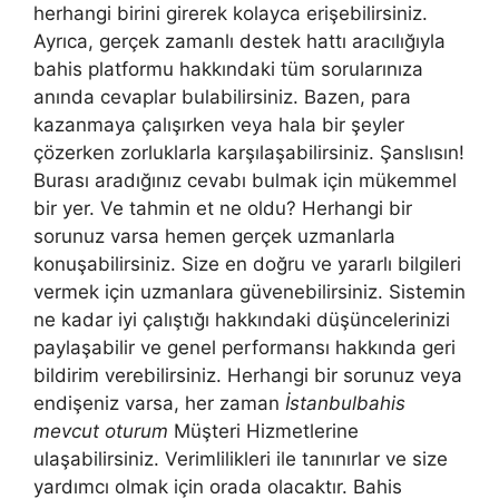
herhangi birini girerek kolayca erişebilirsiniz.
Ayrıca, gerçek zamanlı destek hattı aracılığıyla
bahis platformu hakkındaki tüm sorularınıza
anında cevaplar bulabilirsiniz. Bazen, para
kazanmaya çalışırken veya hala bir şeyler
çözerken zorluklarla karşılaşabilirsiniz. Şanslısın!
Burası aradığınız cevabı bulmak için mükemmel
bir yer. Ve tahmin et ne oldu? Herhangi bir
sorunuz varsa hemen gerçek uzmanlarla
konuşabilirsiniz. Size en doğru ve yararlı bilgileri
vermek için uzmanlara güvenebilirsiniz. Sistemin
ne kadar iyi çalıştığı hakkındaki düşüncelerinizi
paylaşabilir ve genel performansı hakkında geri
bildirim verebilirsiniz. Herhangi bir sorunuz veya
endişeniz varsa, her zaman
İstanbulbahis
mevcut oturum
Müşteri Hizmetlerine
ulaşabilirsiniz. Verimlilikleri ile tanınırlar ve size
yardımcı olmak için orada olacaktır. Bahis