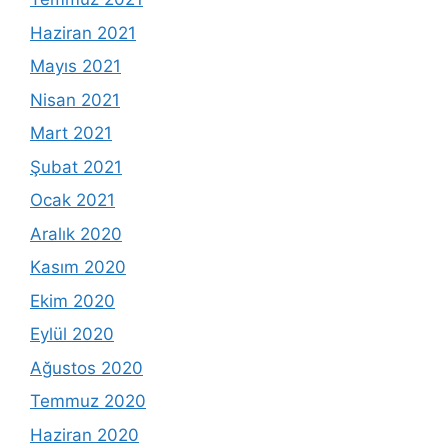
Haziran 2021
Mayıs 2021
Nisan 2021
Mart 2021
Şubat 2021
Ocak 2021
Aralık 2020
Kasım 2020
Ekim 2020
Eylül 2020
Ağustos 2020
Temmuz 2020
Haziran 2020