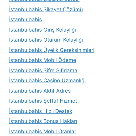
İstanbulbahis Şikayet Çözümü
İstanbulbahis
İstanbulbahis Giriş Kolaylığı
İstanbulbahis Oturum Kolaylığı
İstanbulbahis Üyelik Gereksinimleri
İstanbulbahis Mobil Ödeme
İstanbulbahis Şifre Sıfırlama
İstanbulbahis Casino Uzmanlığı
İstanbulbahis Aktif Adres
İstanbulbahis Şeffaf Hizmet
İstanbulbahis Hızlı Destek
İstanbulbahis Bonus Hakları
İstanbulbahis Mobil Oranlar