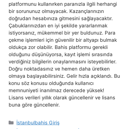
platformunu kullanırken paranızla ilgili herhangi
bir sorununuz olmayacak. Kazançlarınızın
doğrudan hesabınıza gitmesini sağlayacaktır.
Çabuklarınızdan en iyi şekilde yararlanmak
istiyorsanız, mükemmel bir yer buldunuz. Para
çekme işlemleri için güvenilir bir altyapı bulmak
oldukça zor olabilir. Bahis platformu gerekli
olduğunu düşünüyorsa, kayıt işlemi sırasında
verdiğiniz bilgilerin onaylanmasını isteyebilirler.
Doğru noktadasınız ve hemen daha üretken
olmaya başlayabilirsiniz. Gelir hızla açıklandı. Bu
konu söz konusu olduğunda kullanıcı
memnuniyeti inanılmaz derecede yüksek!
Lisans verileri yıllık olarak güncellenir ve lisans
buna göre güncellenir.
Kategoriler
İstanbulbahis Giriş