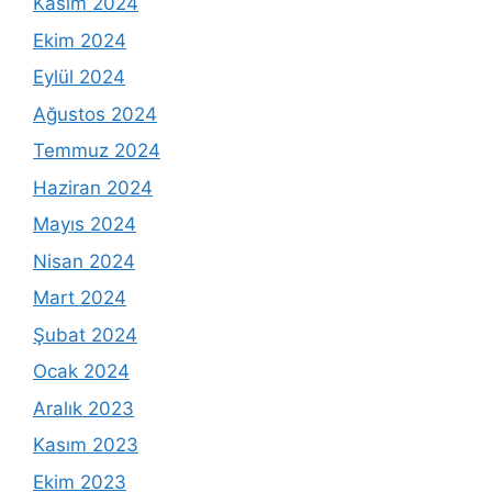
Kasım 2024
Ekim 2024
Eylül 2024
Ağustos 2024
Temmuz 2024
Haziran 2024
Mayıs 2024
Nisan 2024
Mart 2024
Şubat 2024
Ocak 2024
Aralık 2023
Kasım 2023
Ekim 2023