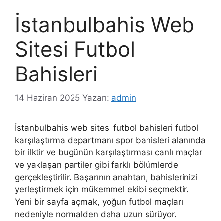
İstanbulbahis Web
Sitesi Futbol
Bahisleri
14 Haziran 2025
Yazarı:
admin
İstanbulbahis web sitesi futbol bahisleri futbol
karşılaştırma departmanı spor bahisleri alanında
bir ilktir ve bugünün karşılaştırması canlı maçlar
ve yaklaşan partiler gibi farklı bölümlerde
gerçekleştirilir. Başarının anahtarı, bahislerinizi
yerleştirmek için mükemmel ekibi seçmektir.
Yeni bir sayfa açmak, yoğun futbol maçları
nedeniyle normalden daha uzun sürüyor.