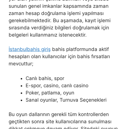
sunulan genel imkanlar kapsamında zaman
zaman hesap doğrulama işlemi yapılması
gerekebilmektedir. Bu aşamada, kayıt işlemi
sırasında verdiğiniz bilgileri doğrulamak için
belgeleri kullanmanız istenecektir.
İstanbulbahis giriş
bahis platformunda aktif
hesapları olan kullanıcılar için bahis fırsatları
mevcuttur;
Canlı bahis, spor
E-spor, casino, canlı casino
Poker, patlama, oyun
Sanal oyunlar, Turnuva Seçenekleri
Bu oyun dallarının gerekli tüm kontrollerden
geçtikten sonra site kullanıcılarına sunulması
dikkat çekmeye devam ediyor. Sitedeki oyunun