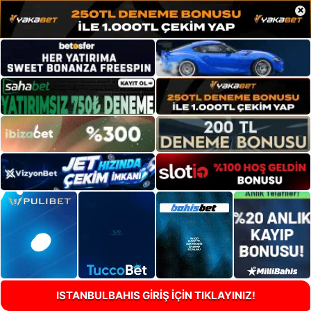
×
ISTANBULBAHIS GİRİŞ İÇİN TIKLAYINIZ!