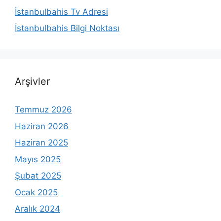
İstanbulbahis Tv Adresi
İstanbulbahis Bilgi Noktası
Arşivler
Temmuz 2026
Haziran 2026
Haziran 2025
Mayıs 2025
Şubat 2025
Ocak 2025
Aralık 2024