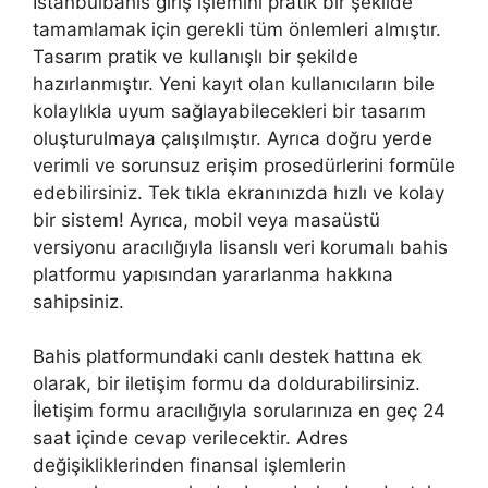
İstanbulbahis giriş işlemini pratik bir şekilde
tamamlamak için gerekli tüm önlemleri almıştır.
Tasarım pratik ve kullanışlı bir şekilde
hazırlanmıştır. Yeni kayıt olan kullanıcıların bile
kolaylıkla uyum sağlayabilecekleri bir tasarım
oluşturulmaya çalışılmıştır. Ayrıca doğru yerde
verimli ve sorunsuz erişim prosedürlerini formüle
edebilirsiniz. Tek tıkla ekranınızda hızlı ve kolay
bir sistem! Ayrıca, mobil veya masaüstü
versiyonu aracılığıyla lisanslı veri korumalı bahis
platformu yapısından yararlanma hakkına
sahipsiniz.
Bahis platformundaki canlı destek hattına ek
olarak, bir iletişim formu da doldurabilirsiniz.
İletişim formu aracılığıyla sorularınıza en geç 24
saat içinde cevap verilecektir. Adres
değişikliklerinden finansal işlemlerin