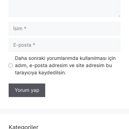
İsim
E-
posta
İnternet
Daha sonraki yorumlarımda kullanılması için
sitesi
adım, e-posta adresim ve site adresim bu
tarayıcıya kaydedilsin.
Kategoriler