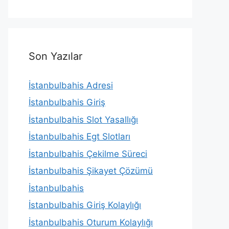
Son Yazılar
İstanbulbahis Adresi
İstanbulbahis Giriş
İstanbulbahis Slot Yasallığı
İstanbulbahis Egt Slotları
İstanbulbahis Çekilme Süreci
İstanbulbahis Şikayet Çözümü
İstanbulbahis
İstanbulbahis Giriş Kolaylığı
İstanbulbahis Oturum Kolaylığı