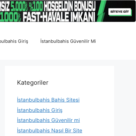
bulbahis Giriş
İstanbulbahis Güvenilir Mi
Kategoriler
İstanbulbahis Bahis Sitesi
İstanbulbahis Giriş
İstanbulbahis Güvenilir mi
İstanbulbahis Nasıl Bir Site