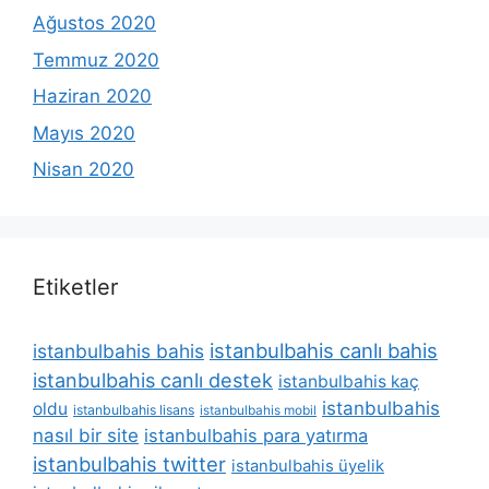
Ağustos 2020
Temmuz 2020
Haziran 2020
Mayıs 2020
Nisan 2020
Etiketler
istanbulbahis canlı bahis
istanbulbahis bahis
istanbulbahis canlı destek
istanbulbahis kaç
istanbulbahis
oldu
istanbulbahis lisans
istanbulbahis mobil
nasıl bir site
istanbulbahis para yatırma
istanbulbahis twitter
istanbulbahis üyelik