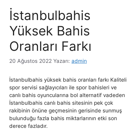
İstanbulbahis
Yüksek Bahis
Oranları Farkı
20 Ağustos 2022
Yazarı:
admin
İstanbulbahis yüksek bahis oranları farkı Kaliteli
spor servisi sağlayıcıları ile spor bahisleri ve
canlı bahis oyuncularına bol alternatif vadeden
İstanbulbahis canlı bahis sitesinin pek çok
rakibinin önüne geçmesinin gerisinde sunmuş
bulunduğu fazla bahis miktarlarının etki son
derece fazladır.