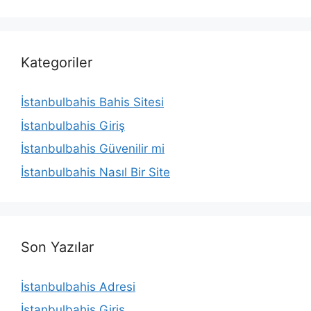
Kategoriler
İstanbulbahis Bahis Sitesi
İstanbulbahis Giriş
İstanbulbahis Güvenilir mi
İstanbulbahis Nasıl Bir Site
Son Yazılar
İstanbulbahis Adresi
İstanbulbahis Giriş