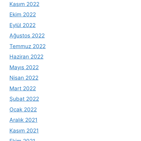
Kasım 2022
Ekim 2022
Eylül 2022
Ağustos 2022
Temmuz 2022
Haziran 2022
Mayıs 2022
Nisan 2022
Mart 2022
Şubat 2022
Ocak 2022
Aralık 2021
Kasım 2021