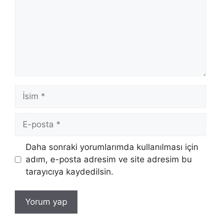
İsim
E-
posta
İnternet
Daha sonraki yorumlarımda kullanılması için
sitesi
adım, e-posta adresim ve site adresim bu
tarayıcıya kaydedilsin.