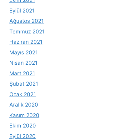
Ekim 2021
Eylül 2021
Ağustos 2021
Temmuz 2021
Haziran 2021
Mayıs 2021
Nisan 2021
Mart 2021
Şubat 2021
Ocak 2021
Aralık 2020
Kasım 2020
Ekim 2020
Eylül 2020