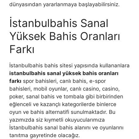
dünyasından yararlanmaya başlayabilirsiniz.
İstanbulbahis Sanal
Yüksek Bahis Oranları
Farkı
İstanbulbahis bahis sitesi yapısında kullananlara
istanbulbahis sanal yüksek bahis oranları
farkı
spor bahisleri, canlı bahis, e-spor
bahisleri, mobil oyunlar, canlı casino, casino,
poker, sanal bahis ve tombala gibi birbirinden
eğlenceli ve kazançlı kategorilerde binlerce
oyun ve bahis alternatifi sunulmaktadır. Bu
yazımızda siz kıymetli okuyucularımıza
İstanbulbahis sanal bahis alanını ve oyunlarını
tanıtma gayretinde olacağız.