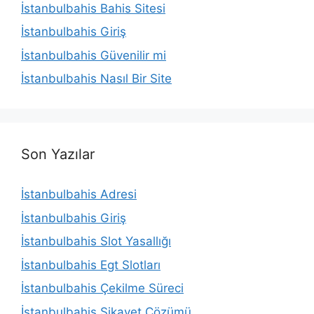
İstanbulbahis Bahis Sitesi
İstanbulbahis Giriş
İstanbulbahis Güvenilir mi
İstanbulbahis Nasıl Bir Site
Son Yazılar
İstanbulbahis Adresi
İstanbulbahis Giriş
İstanbulbahis Slot Yasallığı
İstanbulbahis Egt Slotları
İstanbulbahis Çekilme Süreci
İstanbulbahis Şikayet Çözümü