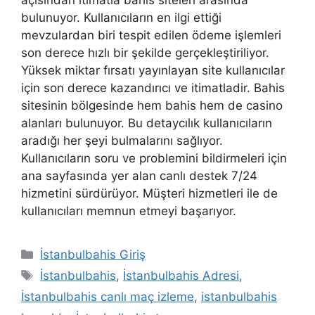
açısından itimatla bahis siteleri arasında
bulunuyor. Kullanıcıların en ilgi ettiği
mevzulardan biri tespit edilen ödeme işlemleri
son derece hızlı bir şekilde gerçekleştiriliyor.
Yüksek miktar fırsatı yayınlayan site kullanıcılar
için son derece kazandırıcı ve itimatladir. Bahis
sitesinin bölgesinde hem bahis hem de casino
alanları bulunuyor. Bu detaycılık kullanıcıların
aradığı her şeyi bulmalarını sağlıyor.
Kullanıcıların soru ve problemini bildirmeleri için
ana sayfasında yer alan canlı destek 7/24
hizmetini sürdürüyor. Müşteri hizmetleri ile de
kullanıcıları memnun etmeyi başarıyor.
Kategoriler
İstanbulbahis Giriş
Etiketler
İstanbulbahis
,
İstanbulbahis Adresi
,
İstanbulbahis canlı maç izleme
,
istanbulbahis