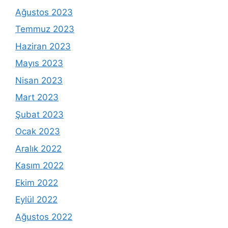
Ağustos 2023
Temmuz 2023
Haziran 2023
Mayıs 2023
Nisan 2023
Mart 2023
Şubat 2023
Ocak 2023
Aralık 2022
Kasım 2022
Ekim 2022
Eylül 2022
Ağustos 2022