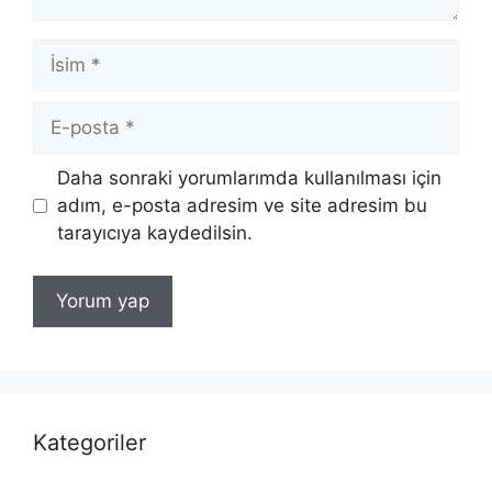
İsim
E-
posta
İnternet
Daha sonraki yorumlarımda kullanılması için
sitesi
adım, e-posta adresim ve site adresim bu
tarayıcıya kaydedilsin.
Kategoriler