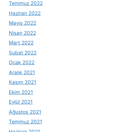
Temmuz 2022
Haziran 2022
Mayıs 2022
Nisan 2022
Mart 2022
Şubat 2022
Ocak 2022
Aralık 2021
Kasım 2021
Ekim 2021
Eylül 2021
Ağustos 2021
Temmuz 2021
Haziran 2021