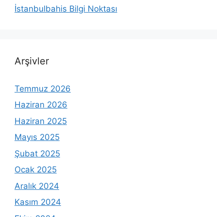
İstanbulbahis Bilgi Noktası
Arşivler
Temmuz 2026
Haziran 2026
Haziran 2025
Mayıs 2025
Şubat 2025
Ocak 2025
Aralık 2024
Kasım 2024