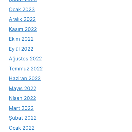
Ocak 2023
Aralık 2022
Kasım 2022
Ekim 2022
Eylül 2022
Ağustos 2022
Temmuz 2022
Haziran 2022
Mayıs 2022
Nisan 2022
Mart 2022
Şubat 2022
Ocak 2022