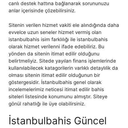
canlı destek hattına bağlanarak sorununuzu
anlar içerisinde çözebilirsiniz.
Sitenin verilen hizmet vakiti ele alındığında daha
evvelce uzun seneler hizmet vermiş olan
istanbulbahis isim farklılığı ile istanbulbahis
olarak hizmet verilenni ifade edebiliriz. Bu
yönden da sitenin itimat edilir olduğunu
belirtmeliyiz. Sitede yayılan finans işlemlerinde
kullanılabilecek katagorilerin varlıklı detaylılik da
olması sitenin itimat edilir olduğunun bir
göstergesidir. İstanbulbahis genel olarak
incelemelerimiz neticesi itimat edilir bahis
siteleri listesinde konumunu almıştır. Siteye
gönül rahatlığı ile üye olabilirsiniz.
İstanbulbahis Güncel