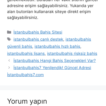
adresine erişim sağlayabilirsiniz. Yukarıda yer
alan butonları kullanarak siteye direkt erişim
sağlayabilirsiniz.
Kategoriler
İstanbulbahis Bahis Sitesi
Etiketler
istanbulbahis canlı destek
,
istanbulbahis
güvenli bahis
,
istanbulbahis hızlı bahis
,
istanbulbahis lisans
,
istanbulbahis risksiz bahis
İstanbulbahis Hangi Bahis Seçenekleri Var?
İstanbulbahis7 Yenilendik! Güncel Adresi
İstanbulbahis7.com
Yorum yapın