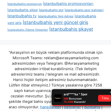
İstanbulbahis promosyonları
İstanbulbahis promosyon
İstanbulbahis sitesi
İstanbulbahis slot
İstanbulbahis spor bahisleri
İstanbulbahis tv
İstanbulbahis
İstanbulbahis Yeni Adresi
İstanbulbahis yeni güncel giriş
yeni giriş
İstanbulbahis şikayet
İstanbulbahis Ödeme Yöntemleri
"Avrasya'nın en büyük reklam platformunda olmak için
Microsoft Teams:
reklam@avrasyamarketing.com
adresimizden veya Telegram: @Avrasyamarketing
adresimizden irtibat kurabilirsiniz. (Tek iletişim
adreslerimiz teams / telegram ve mail adresimizdir.
Harici hiçbir iletişim adresimiz bulunmamaktadır.
Lütfen itibar etmeyiniz.) Türkiye yasalarına göre 7258
sayılı kanun uyarınca yasa dışı bahis oynamanın
cezaları mevcuttur. Şu an bulunduğunuz site hiç bir
şekilde illegal bahis oyunları oynatmıyor ve oynamaya
aracı olmuyordur.
hanedanbet
|
betowner
|
duobahis
|