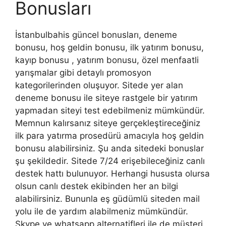
Bonusları
İstanbulbahis güncel bonusları, deneme
bonusu, hoş geldin bonusu, ilk yatırım bonusu,
kayıp bonusu , yatırım bonusu, özel menfaatli
yarışmalar gibi detaylı promosyon
kategorilerinden oluşuyor. Sitede yer alan
deneme bonusu ile siteye rastgele bir yatırım
yapmadan siteyi test edebilmeniz mümkündür.
Memnun kalırsanız siteye gerçekleştireceğiniz
ilk para yatırma prosedürü amacıyla hoş geldin
bonusu alabilirsiniz. Şu anda sitedeki bonuslar
şu şekildedir. Sitede 7/24 erişebileceğiniz canlı
destek hattı bulunuyor. Herhangi hususta olursa
olsun canlı destek ekibinden her an bilgi
alabilirsiniz. Bununla eş güdümlü siteden mail
yolu ile de yardım alabilmeniz mümkündür.
Skype ve whatsapp alternatifleri ile de müşteri