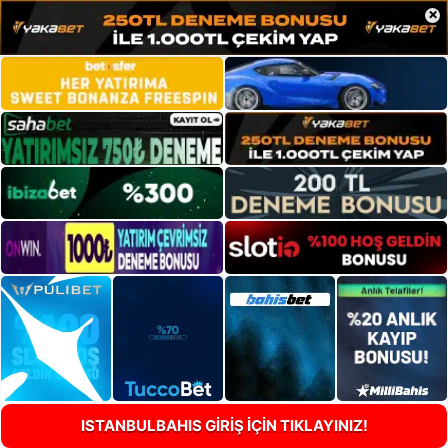
×
ISTANBULBAHIS GİRİŞ İÇİN TIKLAYINIZ!