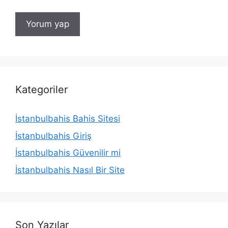
Kategoriler
İstanbulbahis Bahis Sitesi
İstanbulbahis Giriş
İstanbulbahis Güvenilir mi
İstanbulbahis Nasıl Bir Site
Son Yazılar