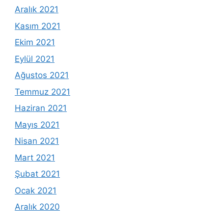
Aralık 2021
Kasım 2021
Ekim 2021
Eylül 2021
Ağustos 2021
Temmuz 2021
Haziran 2021
Mayıs 2021
Nisan 2021
Mart 2021
Şubat 2021
Ocak 2021
Aralık 2020