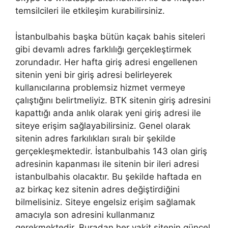
temsilcileri ile etkileşim kurabilirsiniz.
İstanbulbahis başka bütün kaçak bahis siteleri
gibi devamlı adres farklılığı gerçekleştirmek
zorundadır. Her hafta giriş adresi engellenen
sitenin yeni bir giriş adresi belirleyerek
kullanıcılarına problemsiz hizmet vermeye
çalıştığını belirtmeliyiz. BTK sitenin giriş adresini
kapattığı anda anlık olarak yeni giriş adresi ile
siteye erişim sağlayabilirsiniz. Genel olarak
sitenin adres farkılıkları sıralı bir şekilde
gerçekleşmektedir. İstanbulbahis 143 olan giriş
adresinin kapanması ile sitenin bir ileri adresi
istanbulbahis olacaktır. Bu şekilde haftada en
az birkaç kez sitenin adres değiştirdiğini
bilmelisiniz. Siteye engelsiz erişim sağlamak
amacıyla son adresini kullanmanız
gerekmektedir. Buradan her vakit sitenin güncel