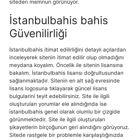
siteden memnun görünüyor.
İstanbulbahis bahis
Güvenilirliği
İstanbulbahis itimat edilirliğini detaylı açılardan
inceleyerek sitenin itimat edilir olup olmadığını
meydana koyalım. Öncelik ile sitenin lisansına
bakalım. İstanbulbahis lisansı doğrultusundan
sağlanmaktadır. Sitenin en alt sağ evresinde
lisans logosuna tıklayarak güncel lisans
bulgularini teyit edebilirsiniz. Site ile ilgili
oluşturulan yorumlar ele alındığında ise
istanbulbahis genel olarak olumlu bir çizgide
görünmektedir. Site ile ilgili oluşturulan
şikayetlerin birçoğunun geri alındığını görüyoruz.
Sitede rastgele bir problemle karşılaştığınızda