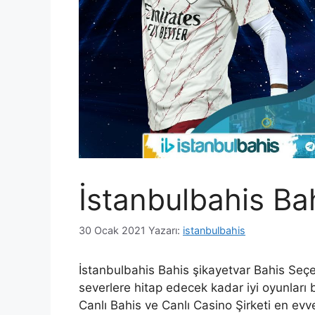
İstanbulbahis Ba
30 Ocak 2021
Yazarı:
istanbulbahis
İstanbulbahis Bahis şikayetvar Bahis Seçene
severlere hitap edecek kadar iyi oyunlar
Canlı Bahis ve Canlı Casino Şirketi en evvel