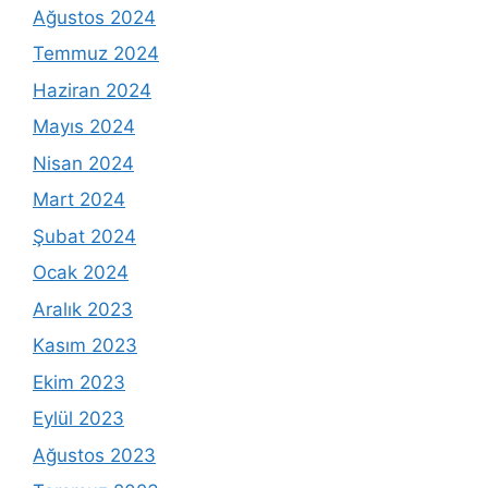
Ağustos 2024
Temmuz 2024
Haziran 2024
Mayıs 2024
Nisan 2024
Mart 2024
Şubat 2024
Ocak 2024
Aralık 2023
Kasım 2023
Ekim 2023
Eylül 2023
Ağustos 2023