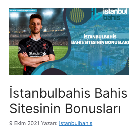
İstanbulbahis Bahis
Sitesinin Bonusları
9 Ekim 2021
Yazarı:
istanbulbahis