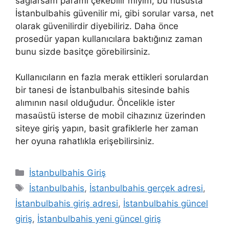
sağlarsam paramı çekebilir miyim, bu hususta
İstanbulbahis güvenilir mi, gibi sorular varsa, net
olarak güvenilirdir diyebiliriz. Daha önce
prosedür yapan kullanıcılara baktığınız zaman
bunu sizde basitçe görebilirsiniz.
Kullanıcıların en fazla merak ettikleri sorulardan
bir tanesi de İstanbulbahis sitesinde bahis
alımının nasıl olduğudur. Öncelikle ister
masaüstü isterse de mobil cihazınız üzerinden
siteye giriş yapın, basit grafiklerle her zaman
her oyuna rahatlıkla erişebilirsiniz.
Kategoriler
İstanbulbahis Giriş
Etiketler
İstanbulbahis
,
İstanbulbahis gerçek adresi
,
İstanbulbahis giriş adresi
,
İstanbulbahis güncel
giriş
,
İstanbulbahis yeni güncel giriş