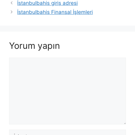
İstanbulbahis giriş adresi
İstanbulbahis Finansal İşlemleri
Yorum yapın
Yorum
İsim