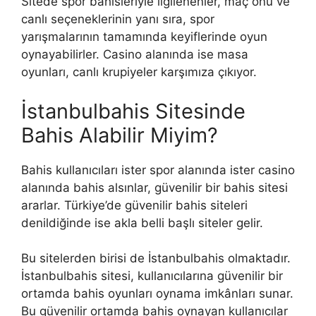
Sitede spor bahisleriyle ilgilenenler, maç önü ve
canlı seçeneklerinin yanı sıra, spor
yarışmalarının tamamında keyiflerinde oyun
oynayabilirler. Casino alanında ise masa
oyunları, canlı krupiyeler karşımıza çıkıyor.
İstanbulbahis Sitesinde
Bahis Alabilir Miyim?
Bahis kullanıcıları ister spor alanında ister casino
alanında bahis alsınlar, güvenilir bir bahis sitesi
ararlar. Türkiye’de güvenilir bahis siteleri
denildiğinde ise akla belli başlı siteler gelir.
Bu sitelerden birisi de İstanbulbahis olmaktadır.
İstanbulbahis sitesi, kullanıcılarına güvenilir bir
ortamda bahis oyunları oynama imkânları sunar.
Bu güvenilir ortamda bahis oynayan kullanıcılar