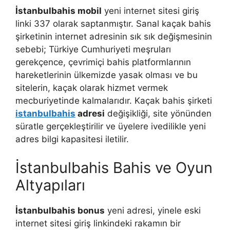
İstanbulbahis mobil
yeni internet sitesi giriş
linki 337 olarak saptanmıştır. Sanal kaçak bahis
şirketinin internet adresinin sık sık değişmesinin
sebebi; Türkiye Cumhuriyeti meşruları
gerekçence, çevrimiçi bahis platformlarının
hareketlerinin ülkemizde yasak olması ve bu
sitelerin, kaçak olarak hizmet vermek
mecburiyetinde kalmalarıdır. Kaçak bahis şirketi
istanbulbahis
adresi
değişikliği, site yönünden
süratle gerçekleştirilir ve üyelere ivedilikle yeni
adres bilgi kapasitesi iletilir.
İstanbulbahis Bahis ve Oyun
Altyapıları
İstanbulbahis bonus
yeni adresi, yinele eski
internet sitesi giriş linkindeki rakamın bir