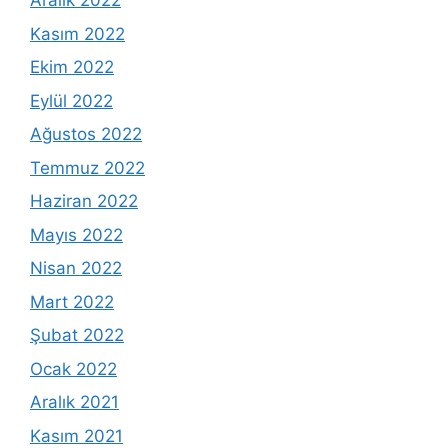
Aralık 2022
Kasım 2022
Ekim 2022
Eylül 2022
Ağustos 2022
Temmuz 2022
Haziran 2022
Mayıs 2022
Nisan 2022
Mart 2022
Şubat 2022
Ocak 2022
Aralık 2021
Kasım 2021