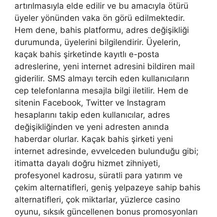
artırılmasıyla elde edilir ve bu amacıyla ötürü
üyeler yönünden vaka ön görü edilmektedir.
Hem dene, bahis platformu, adres değişikliği
durumunda, üyelerini bilgilendirir. Üyelerin,
kaçak bahis şirketinde kayıtlı e-posta
adreslerine, yeni internet adresini bildiren mail
giderilir. SMS almayı tercih eden kullanıcıların
cep telefonlarına mesajla bilgi iletilir. Hem de
sitenin Facebook, Twitter ve Instagram
hesaplarını takip eden kullanıcılar, adres
değişikliğinden ve yeni adresten anında
haberdar olurlar. Kaçak bahis şirketi yeni
internet adresinde, evvelceden bulunduğu gibi;
itimatta dayalı doğru hizmet zihniyeti,
profesyonel kadrosu, süratli para yatırım ve
çekim alternatifleri, geniş yelpazeye sahip bahis
alternatifleri, çok miktarlar, yüzlerce casino
oyunu, sıksık güncellenen bonus promosyonları