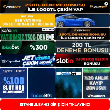
×
ISTANBULBAHIS GİRİŞ İÇİN TIKLAYINIZ!