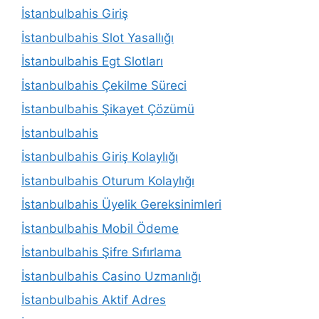
İstanbulbahis Giriş
İstanbulbahis Slot Yasallığı
İstanbulbahis Egt Slotları
İstanbulbahis Çekilme Süreci
İstanbulbahis Şikayet Çözümü
İstanbulbahis
İstanbulbahis Giriş Kolaylığı
İstanbulbahis Oturum Kolaylığı
İstanbulbahis Üyelik Gereksinimleri
İstanbulbahis Mobil Ödeme
İstanbulbahis Şifre Sıfırlama
İstanbulbahis Casino Uzmanlığı
İstanbulbahis Aktif Adres