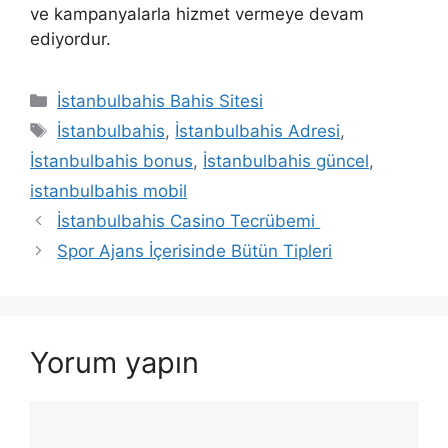
ve kampanyalarla hizmet vermeye devam
ediyordur.
Kategoriler
İstanbulbahis Bahis Sitesi
Etiketler
İstanbulbahis
,
İstanbulbahis Adresi
,
İstanbulbahis bonus
,
İstanbulbahis güncel
,
istanbulbahis mobil
İstanbulbahis Casino Tecrübemi
Spor Ajans İçerisinde Bütün Tipleri
Yorum yapın
Yorum