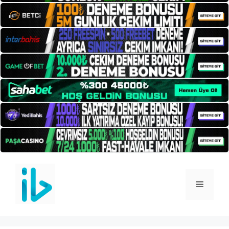
İçeriğe
atla
Menü