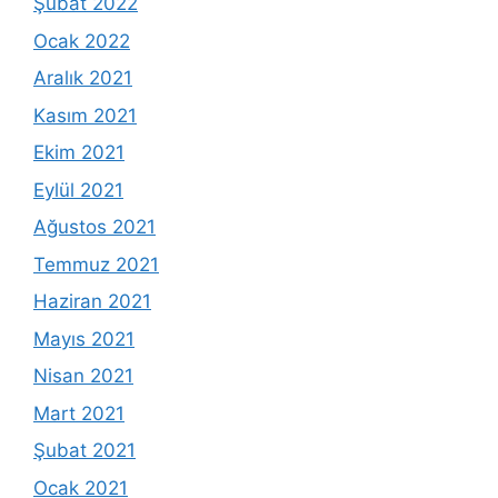
Şubat 2022
Ocak 2022
Aralık 2021
Kasım 2021
Ekim 2021
Eylül 2021
Ağustos 2021
Temmuz 2021
Haziran 2021
Mayıs 2021
Nisan 2021
Mart 2021
Şubat 2021
Ocak 2021