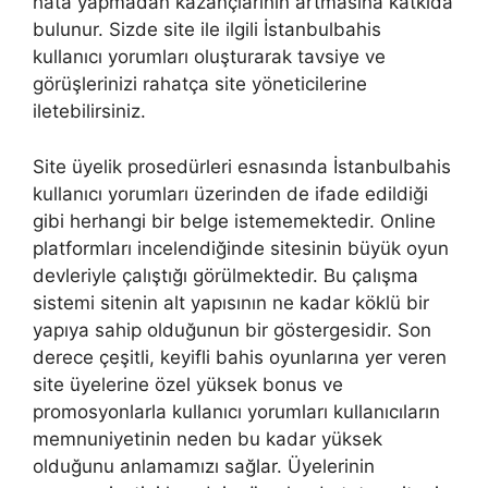
hata yapmadan kazançlarının artmasına katkıda
bulunur. Sizde site ile ilgili İstanbulbahis
kullanıcı yorumları oluşturarak tavsiye ve
görüşlerinizi rahatça site yöneticilerine
iletebilirsiniz.
Site üyelik prosedürleri esnasında İstanbulbahis
kullanıcı yorumları üzerinden de ifade edildiği
gibi herhangi bir belge istememektedir. Online
platformları incelendiğinde sitesinin büyük oyun
devleriyle çalıştığı görülmektedir. Bu çalışma
sistemi sitenin alt yapısının ne kadar köklü bir
yapıya sahip olduğunun bir göstergesidir. Son
derece çeşitli, keyifli bahis oyunlarına yer veren
site üyelerine özel yüksek bonus ve
promosyonlarla kullanıcı yorumları kullanıcıların
memnuniyetinin neden bu kadar yüksek
olduğunu anlamamızı sağlar. Üyelerinin