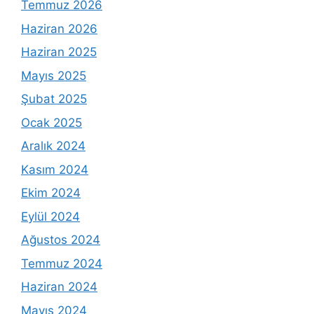
Temmuz 2026
Haziran 2026
Haziran 2025
Mayıs 2025
Şubat 2025
Ocak 2025
Aralık 2024
Kasım 2024
Ekim 2024
Eylül 2024
Ağustos 2024
Temmuz 2024
Haziran 2024
Mayıs 2024