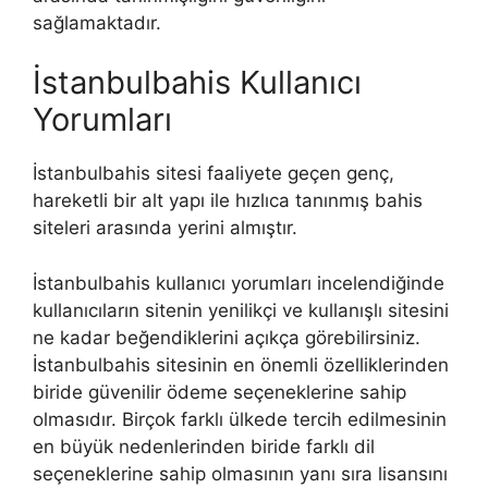
sağlamaktadır.
İstanbulbahis Kullanıcı
Yorumları
İstanbulbahis sitesi faaliyete geçen genç,
hareketli bir alt yapı ile hızlıca tanınmış bahis
siteleri arasında yerini almıştır.
İstanbulbahis kullanıcı yorumları incelendiğinde
kullanıcıların sitenin yenilikçi ve kullanışlı sitesini
ne kadar beğendiklerini açıkça görebilirsiniz.
İstanbulbahis sitesinin en önemli özelliklerinden
biride güvenilir ödeme seçeneklerine sahip
olmasıdır. Birçok farklı ülkede tercih edilmesinin
en büyük nedenlerinden biride farklı dil
seçeneklerine sahip olmasının yanı sıra lisansını