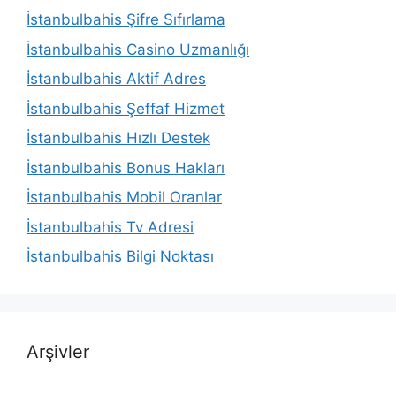
İstanbulbahis Şifre Sıfırlama
İstanbulbahis Casino Uzmanlığı
İstanbulbahis Aktif Adres
İstanbulbahis Şeffaf Hizmet
İstanbulbahis Hızlı Destek
İstanbulbahis Bonus Hakları
İstanbulbahis Mobil Oranlar
İstanbulbahis Tv Adresi
İstanbulbahis Bilgi Noktası
Arşivler