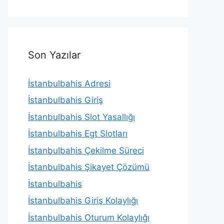
Son Yazılar
İstanbulbahis Adresi
İstanbulbahis Giriş
İstanbulbahis Slot Yasallığı
İstanbulbahis Egt Slotları
İstanbulbahis Çekilme Süreci
İstanbulbahis Şikayet Çözümü
İstanbulbahis
İstanbulbahis Giriş Kolaylığı
İstanbulbahis Oturum Kolaylığı