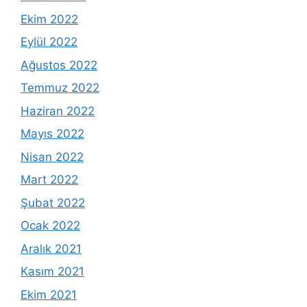
Ekim 2022
Eylül 2022
Ağustos 2022
Temmuz 2022
Haziran 2022
Mayıs 2022
Nisan 2022
Mart 2022
Şubat 2022
Ocak 2022
Aralık 2021
Kasım 2021
Ekim 2021