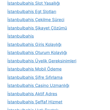
İstanbulbahis Slot Yasallığı
İstanbulbahis Egt Slotları
İstanbulbahis Çekilme Süreci
İstanbulbahis Şikayet Çözümü
İstanbulbahis
İstanbulbahis Giriş Kolaylığı
İstanbulbahis Oturum Kolaylığı
İstanbulbahis Üyelik Gereksinimleri
İstanbulbahis Mobil Ödeme
İstanbulbahis Şifre Sıfırlama
İstanbulbahis Casino Uzmanlığı
İstanbulbahis Aktif Adres
İstanbulbahis Şeffaf Hizmet