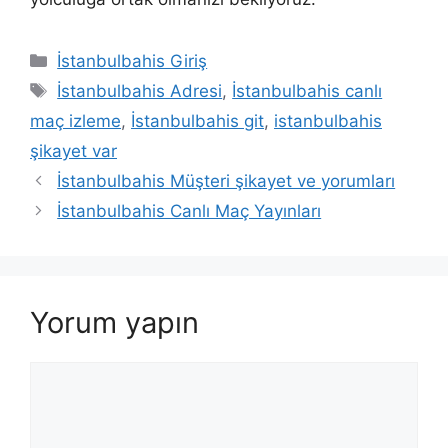
Kategoriler
İstanbulbahis Giriş
Etiketler
İstanbulbahis Adresi
,
İstanbulbahis canlı
maç izleme
,
İstanbulbahis git
,
istanbulbahis
şikayet var
İstanbulbahis Müşteri şikayet ve yorumları
İstanbulbahis Canlı Maç Yayınları
Yorum yapın
Yorum