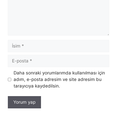
İsim
E-
posta
İnternet
Daha sonraki yorumlarımda kullanılması için
sitesi
adım, e-posta adresim ve site adresim bu
tarayıcıya kaydedilsin.