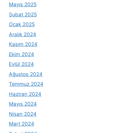
Mayıs 2025
Şubat 2025
Ocak 2025
Aralık 2024
Kasım 2024
Ekim 2024
Eylül 2024
Ağustos 2024
Temmuz 2024
Haziran 2024
Mayıs 2024
Nisan 2024
Mart 2024