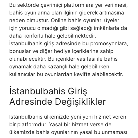
Bu sektörde çevrimiçi platformlara yer verilmesi,
bahis oyunlarına olan ilginin giderek artmasına
neden olmuştur. Online bahis oyunları üyeler
için yorucu olmadığı gibi sağladığı imkânlarla da
daha konforlu hale gelebilmektedir.
İstanbulbahis giriş adresinde bu promosyonlara,
bonuslar ve diğer hediye içeriklerine sahip
olunabilecektir. Bu içerikler vasıtası ile bahis
oynamak daha kazançlı hale gelebilirken,
kullanıcılar bu oyunlardan keyifte alabilecektir.
İstanbulbahis Giriş
Adresinde Değişiklikler
İstanbulbahis ülkemizde yeni yeni hizmet veren
bir platformdur. Yasal bir hizmet verse de
ülkemizde bahis oyunlarının yasal bulunmaması