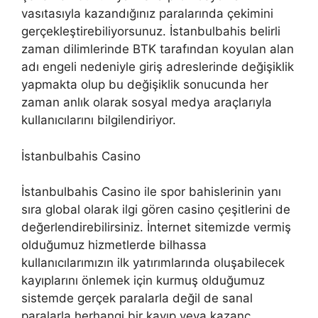
vasıtasıyla kazandığınız paralarında çekimini
gerçekleştirebiliyorsunuz. İstanbulbahis belirli
zaman dilimlerinde BTK tarafından koyulan alan
adı engeli nedeniyle giriş adreslerinde değişiklik
yapmakta olup bu değişiklik sonucunda her
zaman anlık olarak sosyal medya araçlarıyla
kullanıcılarını bilgilendiriyor.
İstanbulbahis Casino
İstanbulbahis Casino ile spor bahislerinin yanı
sıra global olarak ilgi gören casino çeşitlerini de
değerlendirebilirsiniz. İnternet sitemizde vermiş
olduğumuz hizmetlerde bilhassa
kullanıcılarımızın ilk yatırımlarında oluşabilecek
kayıplarını önlemek için kurmuş olduğumuz
sistemde gerçek paralarla değil de sanal
paralarla herhangi bir kayıp veya kazanç