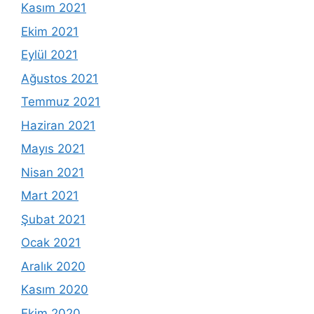
Kasım 2021
Ekim 2021
Eylül 2021
Ağustos 2021
Temmuz 2021
Haziran 2021
Mayıs 2021
Nisan 2021
Mart 2021
Şubat 2021
Ocak 2021
Aralık 2020
Kasım 2020
Ekim 2020