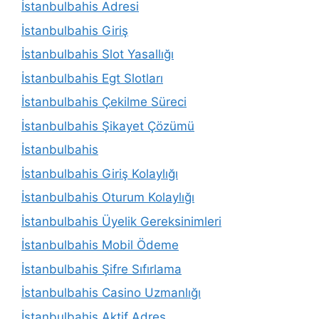
İstanbulbahis Adresi
İstanbulbahis Giriş
İstanbulbahis Slot Yasallığı
İstanbulbahis Egt Slotları
İstanbulbahis Çekilme Süreci
İstanbulbahis Şikayet Çözümü
İstanbulbahis
İstanbulbahis Giriş Kolaylığı
İstanbulbahis Oturum Kolaylığı
İstanbulbahis Üyelik Gereksinimleri
İstanbulbahis Mobil Ödeme
İstanbulbahis Şifre Sıfırlama
İstanbulbahis Casino Uzmanlığı
İstanbulbahis Aktif Adres