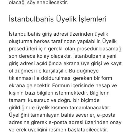
olacağı söylenebilecektir.
İstanbulbahis Üyelik İşlemleri
İstanbulbahis giriş adresi üzerinden üyelik
oluşturma herkes tarafından yapılabilir. Üyelik
prosedürleri için gerekli olan prosedür basamağı
son derece kolay olacaktır. İstanbulbahis yeni
giriş adresi açıldığında ekrana üye girişi ve kayıt
ol düğmesi ile karşılaşılır. Bu düğmeye
tıklanması ile doldurulması gereken bir form
ekrana gelecektir. Formun içerisinde hesap ve
kişinin bazı bilgileri istenmektedir. Bilgilerin
tamamı kusursuz ve doğru bir biçimde
girildiğinde üyelik kısmen tamamlanacaktır.
Üyeliğini tamamlayan bahis severler, e-posta
adresine girerek e-posta adresi üzerinden onay
vererek üyeliğini resmen başlatabilecektir.