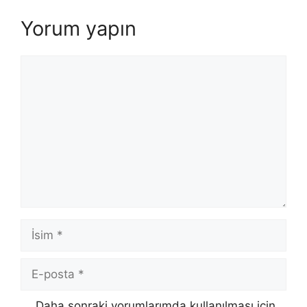
Yorum yapın
Yorum
İsim
E-
posta
İnternet
Daha sonraki yorumlarımda kullanılması için