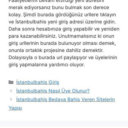
Faaliyetlerini devam ettirdiği yeni adresini
merak ediyorsanız bunu bulmak son derece
kolay. Şimdi burada gördüğünüz urllere tıklayın
ve İstanbulbahis yeni giriş adresi üzerine gidin.
Daha sonra hesabınıza giriş yapabilir ve yeniden
para kazanabilirsiniz. Unutmamalısınız ki onun
giriş urllerinin burada bulunuyor olması demek,
onunla ortaklık projesine dahiliz demektir.
Dolayısıyla o burada url paylaşıyor ve üyelerinin
giriş yapmalarına yardımcı oluyor.
Kategoriler
İstanbulbahis Giriş
İstanbulbahis Nasıl Üye Olunur?
İstanbulbahis Bedava Bahis Veren Sitelerin
Yapısı