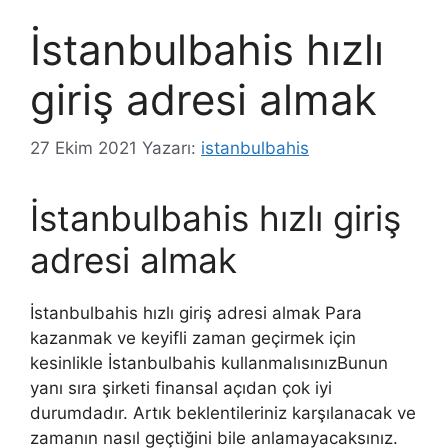
İstanbulbahis hızlı
giriş adresi almak
27 Ekim 2021
Yazarı:
istanbulbahis
İstanbulbahis hızlı giriş
adresi almak
İstanbulbahis hızlı giriş adresi almak Para
kazanmak ve keyifli zaman geçirmek için
kesinlikle İstanbulbahis kullanmalısınızBunun
yanı sıra şirketi finansal açıdan çok iyi
durumdadır. Artık beklentileriniz karşılanacak ve
zamanın nasıl geçtiğini bile anlamayacaksınız.