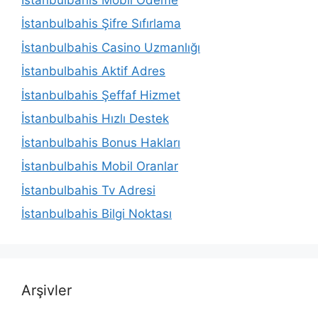
İstanbulbahis Şifre Sıfırlama
İstanbulbahis Casino Uzmanlığı
İstanbulbahis Aktif Adres
İstanbulbahis Şeffaf Hizmet
İstanbulbahis Hızlı Destek
İstanbulbahis Bonus Hakları
İstanbulbahis Mobil Oranlar
İstanbulbahis Tv Adresi
İstanbulbahis Bilgi Noktası
Arşivler