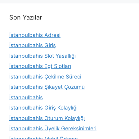
Son Yazılar
İstanbulbahis Adresi
İstanbulbahis Giriş
İstanbulbahis Slot Yasallığı
İstanbulbahis Egt Slotları
İstanbulbahis Çekilme Süreci
İstanbulbahis Şikayet Çözümü
İstanbulbahis
İstanbulbahis Giriş Kolaylığı
İstanbulbahis Oturum Kolaylığı
İstanbulbahis Üyelik Gereksinimleri
İstanbulbahis Mobil Ödeme