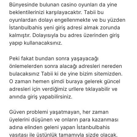
Bünyesinde bulunan casino oyunları da yine
beklentilerinizi karşılayacaktır. Tabii bu
oyunlardan dolayı engellenmekte ve bu yüzden
İstanbulbahis yeni giriş adresi almak zorunda
kalmıştır. Dolayısıyla bu adres üzerinden giriş
yapıp kullanacaksınız.
Peki fakat bundan sonra yaşayacağı
önlemelerden sonra alacağı adresleri nereden
bulacaksınız Tabii ki de yine bizim sitemizden.
O zaman hemen şimdi buraya gelerek güncel
adresleri için verdiğimiz urllere tıklayabilir ve
anında giriş yapabilirsiniz.
Güven problemi yaşatmayan, her zaman
üyelerini düşünen ve onların para kazanması
adına elinden geleni yapan İstanbulbahis
vasıtası ile üstünlük tamamıyla sizde olacak.