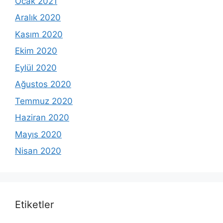
Ocak 2021
Aralık 2020
Kasım 2020
Ekim 2020
Eylül 2020
Ağustos 2020
Temmuz 2020
Haziran 2020
Mayıs 2020
Nisan 2020
Etiketler