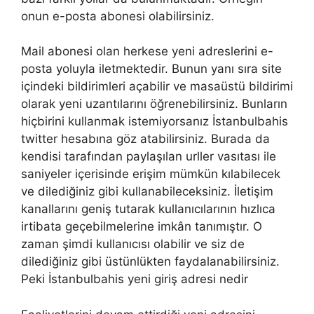
onun e-posta abonesi olabilirsiniz.
Mail abonesi olan herkese yeni adreslerini e-
posta yoluyla iletmektedir. Bunun yanı sıra site
içindeki bildirimleri açabilir ve masaüstü bildirimi
olarak yeni uzantılarını öğrenebilirsiniz. Bunların
hiçbirini kullanmak istemiyorsanız İstanbulbahis
twitter hesabına göz atabilirsiniz. Burada da
kendisi tarafından paylaşılan urller vasıtası ile
saniyeler içerisinde erişim mümkün kılabilecek
ve dilediğiniz gibi kullanabileceksiniz. İletişim
kanallarını geniş tutarak kullanıcılarının hızlıca
irtibata geçebilmelerine imkân tanımıştır. O
zaman şimdi kullanıcısı olabilir ve siz de
dilediğiniz gibi üstünlükten faydalanabilirsiniz.
Peki İstanbulbahis yeni giriş adresi nedir