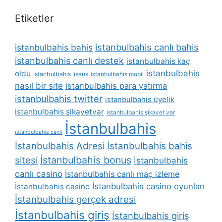
Etiketler
istanbulbahis canlı bahis
istanbulbahis bahis
istanbulbahis canlı destek
istanbulbahis kaç
istanbulbahis
oldu
istanbulbahis lisans
istanbulbahis mobil
nasıl bir site
istanbulbahis para yatırma
istanbulbahis twitter
istanbulbahis üyelik
istanbulbahis şikayetvar
istanbulbahis şikayet var
İstanbulbahis
i̇stanbulbahis canli
İstanbulbahis Adresi
İstanbulbahis bahis
İstanbulbahis bonus
sitesi
İstanbulbahis
canlı casino
İstanbulbahis canlı maç izleme
İstanbulbahis casino oyunları
İstanbulbahis casino
İstanbulbahis gerçek adresi
İstanbulbahis giriş
İstanbulbahis giriş