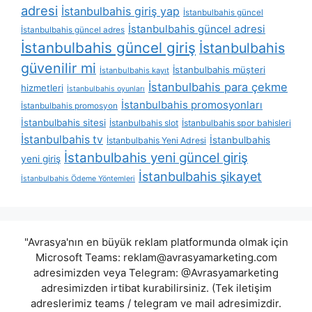
adresi
İstanbulbahis giriş yap
İstanbulbahis güncel
İstanbulbahis güncel adresi
İstanbulbahis güncel adres
İstanbulbahis güncel giriş
İstanbulbahis
güvenilir mi
İstanbulbahis müşteri
İstanbulbahis kayıt
İstanbulbahis para çekme
hizmetleri
İstanbulbahis oyunları
İstanbulbahis promosyonları
İstanbulbahis promosyon
İstanbulbahis sitesi
İstanbulbahis slot
İstanbulbahis spor bahisleri
İstanbulbahis tv
İstanbulbahis
İstanbulbahis Yeni Adresi
İstanbulbahis yeni güncel giriş
yeni giriş
İstanbulbahis şikayet
İstanbulbahis Ödeme Yöntemleri
"Avrasya'nın en büyük reklam platformunda olmak için
Microsoft Teams:
reklam@avrasyamarketing.com
adresimizden veya Telegram: @Avrasyamarketing
adresimizden irtibat kurabilirsiniz. (Tek iletişim
adreslerimiz teams / telegram ve mail adresimizdir.