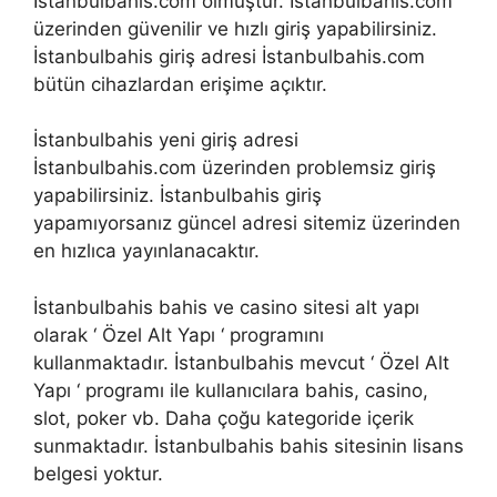
İstanbulbahis.com olmuştur. İstanbulbahis.com
üzerinden güvenilir ve hızlı giriş yapabilirsiniz.
İstanbulbahis giriş adresi İstanbulbahis.com
bütün cihazlardan erişime açıktır.
İstanbulbahis yeni giriş adresi
İstanbulbahis.com üzerinden problemsiz giriş
yapabilirsiniz. İstanbulbahis giriş
yapamıyorsanız güncel adresi sitemiz üzerinden
en hızlıca yayınlanacaktır.
İstanbulbahis bahis ve casino sitesi alt yapı
olarak ‘ Özel Alt Yapı ‘ programını
kullanmaktadır. İstanbulbahis mevcut ‘ Özel Alt
Yapı ‘ programı ile kullanıcılara bahis, casino,
slot, poker vb. Daha çoğu kategoride içerik
sunmaktadır. İstanbulbahis bahis sitesinin lisans
belgesi yoktur.