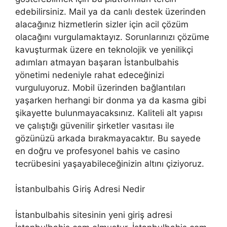
edebilirsiniz. Mail ya da canlı destek üzerinden
alacağınız hizmetlerin sizler için acil çözüm
olacağını vurgulamaktayız. Sorunlarınızı çözüme
kavuşturmak üzere en teknolojik ve yenilikçi
adımları atmayan başaran İstanbulbahis
yönetimi nedeniyle rahat edeceğinizi
vurguluyoruz. Mobil üzerinden bağlantıları
yaşarken herhangi bir donma ya da kasma gibi
şikayette bulunmayacaksınız. Kaliteli alt yapısı
ve çalıştığı güvenilir şirketler vasıtası ile
gözünüzü arkada bırakmayacaktır. Bu sayede
en doğru ve profesyonel bahis ve casino
tecrübesini yaşayabileceğinizin altını çiziyoruz.
İstanbulbahis Giriş Adresi Nedir
İstanbulbahis sitesinin yeni giriş adresi