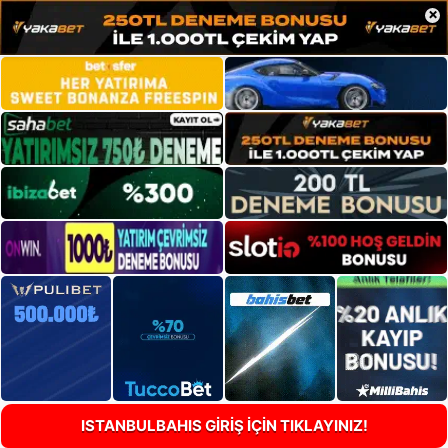
×
ISTANBULBAHIS GİRİŞ İÇİN TIKLAYINIZ!