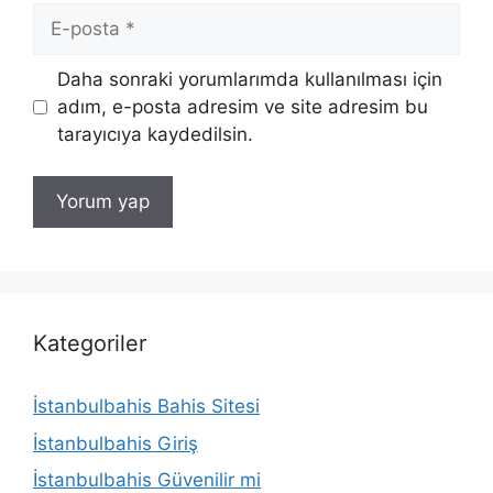
E-
posta
İnternet
Daha sonraki yorumlarımda kullanılması için
sitesi
adım, e-posta adresim ve site adresim bu
tarayıcıya kaydedilsin.
Kategoriler
İstanbulbahis Bahis Sitesi
İstanbulbahis Giriş
İstanbulbahis Güvenilir mi