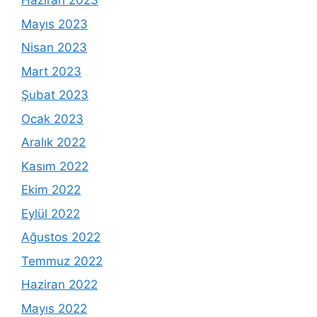
Haziran 2023
Mayıs 2023
Nisan 2023
Mart 2023
Şubat 2023
Ocak 2023
Aralık 2022
Kasım 2022
Ekim 2022
Eylül 2022
Ağustos 2022
Temmuz 2022
Haziran 2022
Mayıs 2022