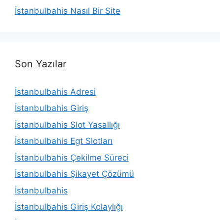
İstanbulbahis Nasıl Bir Site
Son Yazılar
İstanbulbahis Adresi
İstanbulbahis Giriş
İstanbulbahis Slot Yasallığı
İstanbulbahis Egt Slotları
İstanbulbahis Çekilme Süreci
İstanbulbahis Şikayet Çözümü
İstanbulbahis
İstanbulbahis Giriş Kolaylığı