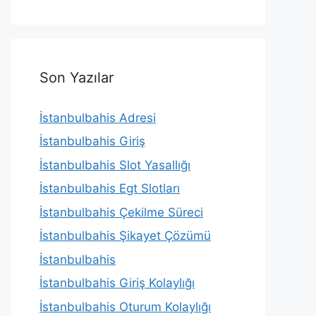
Son Yazılar
İstanbulbahis Adresi
İstanbulbahis Giriş
İstanbulbahis Slot Yasallığı
İstanbulbahis Egt Slotları
İstanbulbahis Çekilme Süreci
İstanbulbahis Şikayet Çözümü
İstanbulbahis
İstanbulbahis Giriş Kolaylığı
İstanbulbahis Oturum Kolaylığı