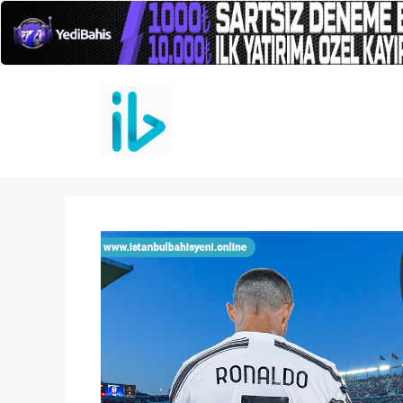
İçeriğe
atla