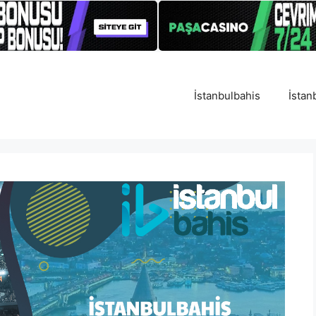
İstanbulbahis
İstan