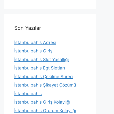
Son Yazılar
İstanbulbahis Adresi
İstanbulbahis Giriş
İstanbulbahis Slot Yasallığı
İstanbulbahis Egt Slotları
İstanbulbahis Çekilme Süreci
İstanbulbahis Şikayet Çözümü
İstanbulbahis
İstanbulbahis Giriş Kolaylığı
İstanbulbahis Oturum Kolaylığı