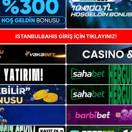
ISTANBULBAHIS GİRİŞ İÇİN TIKLAYINIZ!