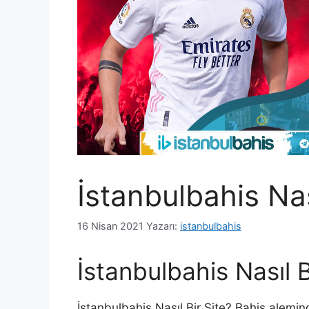
İstanbulbahis Nas
16 Nisan 2021
Yazarı:
istanbulbahis
İstanbulbahis Nasıl B
İstanbulbahis Nasıl Bir Site? Bahis alemi